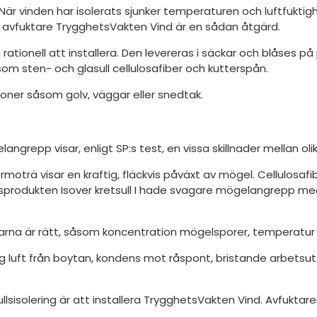
 När vinden har isolerats sjunker temperaturen och luftfuktigh
r avfuktare TrygghetsVakten Vind är en sådan åtgärd.
ch rationell att installera. Den levereras i säckar och blåses på
r som sten- och glasull cellulosafiber och kutterspån.
tioner såsom golv, väggar eller snedtak.
grepp visar, enligt SP:s test, en vissa skillnader mellan oli
rmoträ visar en kraftig, fläckvis påväxt av mögel. Cellulosa
lsprodukten Isover kretsull I hade svagare mögelangrepp me
rna är rätt, såsom koncentration mögelsporer, temperatur o
 luft från boytan, kondens mot råspont, bristande arbetsutfö
lsisolering är att installera TrygghetsVakten Vind. Avfuktar