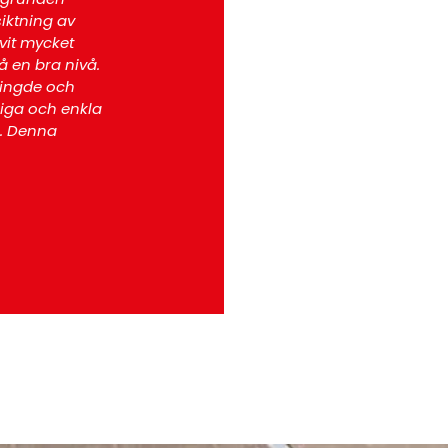
iktning av
effektivt. Bra bemötande vid beställningen."
vit mycket
å en bra nivå.
Lars L
ringde och
Kund
iga och enkla
l. Denna