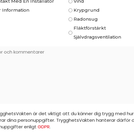
takt Med En Installatör
Vind
 Information
Krypgrund
Radonsug
Fläktförstärkt
Självdragsventilation
r
entarer
gghetsVakten är det viktigt att du känner dig trygg med hur 
rar dina personuppgifter. TrygghetsVakten hanterar därför 
nuppgifter enligt
GDPR
.