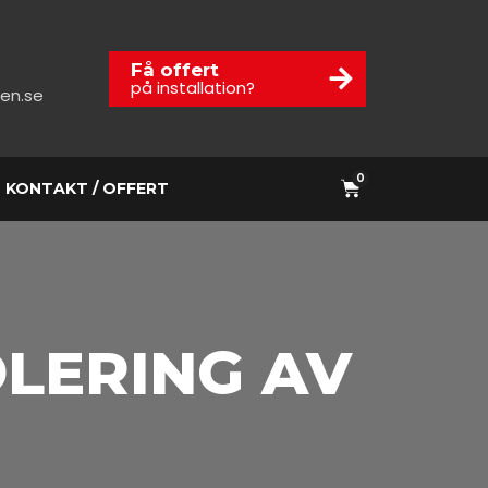
Få offert
på installation?
en.se
0
KONTAKT / OFFERT
OLERING AV