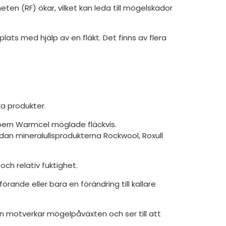
eten (RF) ökar, vilket kan leda till mögelskador
 plats med hjälp av en fläkt. Det finns av flera
ka produkter.
fibern Warmcel möglade fläckvis.
dan mineralullsprodukterna Rockwool, Roxull
ch relativ fuktighet.
rande eller bara en förändring till kallare
en motverkar mögelpåväxten och ser till att