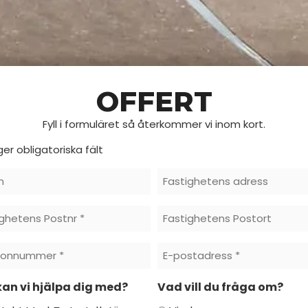
OFFERT
Fyll i formuläret så återkommer vi inom kort.
ger obligatoriska fält
n
Fstighetens
Adress
ighetens
Fastighetens
r
Postort
fonnummer
E-
Postadress
an vi hjälpa dig med?
Vad vill du fråga om?
*