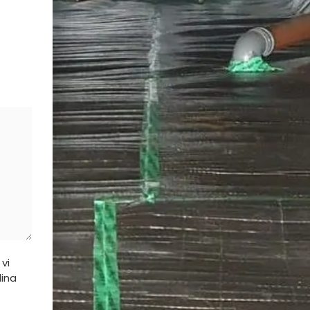
vi
dina