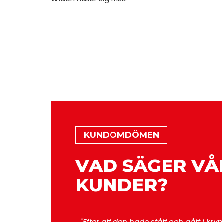
KUNDOMDÖMEN
VAD SÄGER VÅ
KUNDER?
"Efter att den hade stått och gått i kr