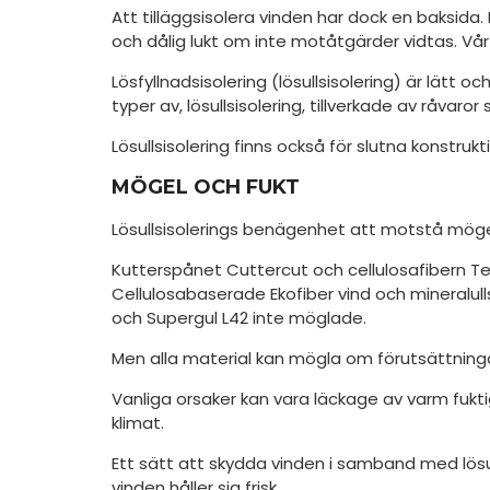
Att tilläggsisolera vinden har dock en baksida.
och dålig lukt om inte motåtgärder vidtas. Vå
Lösfyllnadsisolering (lösullsisolering) är lätt o
typer av, lösullsisolering, tillverkade av råvaro
Lösullsisolering finns också för slutna konstruk
MÖGEL OCH FUKT
Lösullsisolerings benägenhet att motstå mögelan
Kutterspånet Cuttercut och cellulosafibern Te
Cellulosabaserade Ekofiber vind och mineralul
och Supergul L42 inte möglade.
Men alla material kan mögla om förutsättninga
Vanliga orsaker kan vara läckage av varm fuktig
klimat.
Ett sätt att skydda vinden i samband med lösul
vinden håller sig frisk.