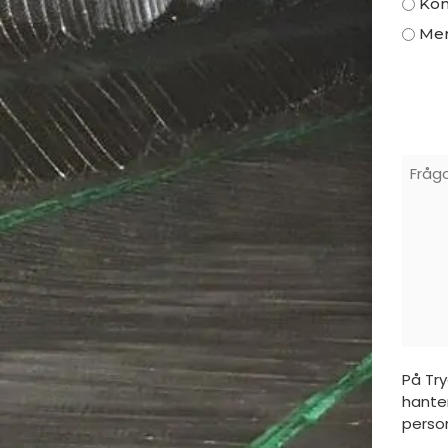
Kon
Mer
Frågo
Och
Komm
På Try
hante
perso