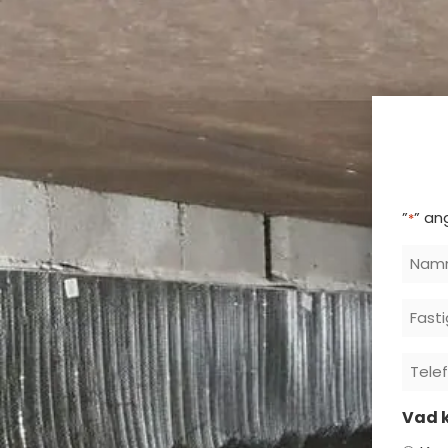
”
” an
*
Nam
Fast
Postn
Tele
*
*
Vad k