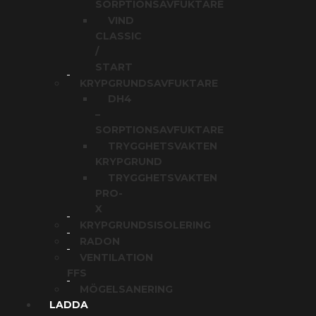
SORPTIONSAVFUKTARE
VIND
CLASSIC
/
START
KRYPGRUNDSAVFUKTARE
DH4
–
SORPTIONSAVFUKTARE
TRYGGHETSVAKTEN
KRYPGRUND
TRYGGHETSVAKTEN
PRO-
X
KRYPGRUNDSISOLERING
RADON
VENTILATION
FFS
MÖGELSANERING
LADDA