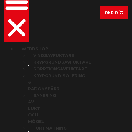
0
KR
0
WEBBSHOP
VINDSAVFUKTARE
KRYPGRUNDSAVFUKTARE
SORPTIONSAVFUKTARE
KRYPGRUNDISOLERING
&
RADONSPÄRR
SANERING
AV
LUKT
OCH
MÖGEL
FUKTMÄTNING