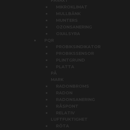
PÅVÄXT
MIKROKLIMAT
MULLBÄNK
MUNTERS
OZONSANERING
OXALSYRA
PQR
PROBIKSINDIKATOR
PROBIKSSENSOR
PLINTGRUND
PLATTA
PÅ
MARK
RADONBROMS
RADON
RADONSANERING
RÅSPONT
RELATIV
LUFTFUKTIGHET
RÖTA