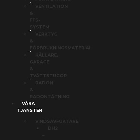
VENTILATION
&
FFS-
SYSTEM
VERKTYG
&
FÖRBRUKNINGSMATERIAL
KÄLLARE,
GARAGE
&
TVÄTTSTUGOR
RADON
&
RADONTÄTNING
VÅRA
TJÄNSTER
VINDSAVFUKTARE
DH2
–