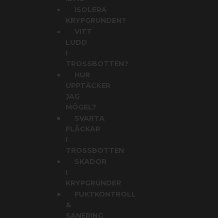
ISOLERA
KRYPGRUNDEN?
VITT
LUDD
I
TROSSBOTTEN?
HUR
UPPTÄCKER
JAG
MÖGEL?
SVARTA
FLÄCKAR
I
TROSSBOTTEN
SKADOR
I
KRYPGRUNDER
FUKTKONTROLL
&
SANERING