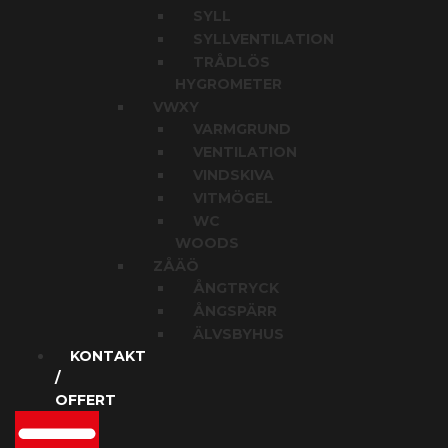
SYLL
SYLLVENTILATION
TRÅDLÖS
HYGROMETER
VWXY
VARMGRUND
VENTILATION
VINDSKIVA
VITMÖGEL
WC
WOODS
ZÅÄÖ
ÅNGTRYCK
ÅNGSPÄRR
ÄLVSBYHUS
KONTAKT
/
OFFERT