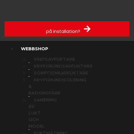
Få offert
på installation?
WEBBSHOP
VINDSAVFUKTARE
KRYPGRUNDSAVFUKTARE
SORPTIONSAVFUKTARE
KRYPGRUNDISOLERING
&
RADONSPÄRR
SANERING
AV
LUKT
OCH
MÖGEL
FUKTMÄTNING