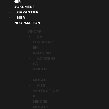
NER
DOKUMENT
GARANTIER
MER
INFORMATION
VINDAR
SÅ
FUNGERAR
EN
KALLVIND
KONDENS
PÅ
VINDEN
=
MÖGEL
MER
VENTILATION
=
MINDRE
MÖGEL?