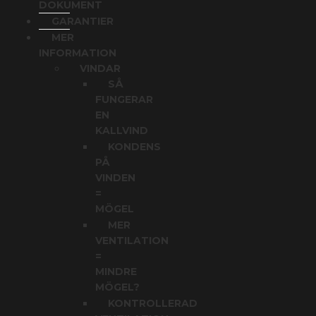
DOKUMENT
GARANTIER
MER
INFORMATION
VINDAR
SÅ
FUNGERAR
EN
KALLVIND
KONDENS
PÅ
VINDEN
=
MÖGEL
MER
VENTILATION
=
MINDRE
MÖGEL?
KONTROLLERAD