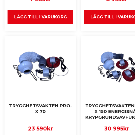
LÄGG TILL I VARUKORG
LÄGG TILL I VARU
TRYGGHETSVAKTEN PRO-
TRYGGHETSVAKTEN
X 70
X 150 ENERGISN
KRYPGRUNDSAVFUK
23 590
kr
30 995
kr