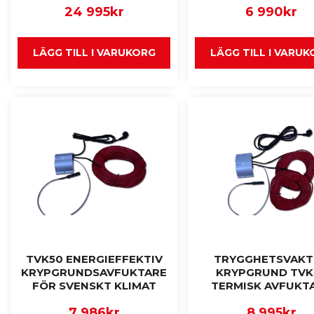
24 995
kr
6 990
kr
LÄGG TILL I VARUKORG
LÄGG TILL I VARU
TVK50 ENERGIEFFEKTIV
TRYGGHETSVAKT
KRYPGRUNDSAVFUKTARE
KRYPGRUND TVK
FÖR SVENSKT KLIMAT
TERMISK AVFUKT
7 986
kr
8 995
kr