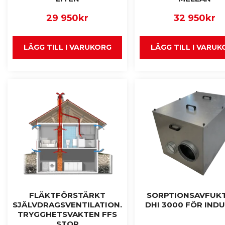
29 950
kr
32 950
kr
LÄGG TILL I VARUKORG
LÄGG TILL I VARU
FLÄKTFÖRSTÄRKT
SORPTIONSAVFUK
SJÄLVDRAGSVENTILATION.
DHI 3000 FÖR INDU
TRYGGHETSVAKTEN FFS
STOR