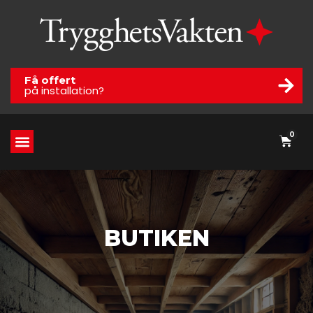
Få offert
på installation?
0
BUTIKEN