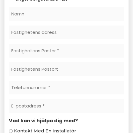
Namn
Fstighetens
Adress
Fastighetens
Postnr
Fastighetens
*
Postort
Telefonnummer
*
E-
Postadress
Vad kan vi hjälpa dig med?
*
Kontakt Med En Installatör