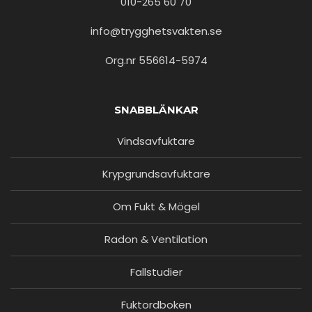
010-265 60 70
info@trygghetsvakten.se
Org.nr 556614-5974
SNABBLÄNKAR
Vindsavfuktare
Krypgrundsavfuktare
Om Fukt & Mögel
Radon & Ventilation
Fallstudier
Fuktordboken