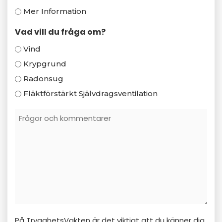
Mer Information
Vad vill du fråga om?
Vind
Krypgrund
Radonsug
Fläktförstärkt Självdragsventilation
Frågor
Och
Kommentarer
På TrygghetsVakten är det viktigt att du känner dig