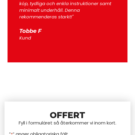
köp, tydliga och enkla instruktioner samt
minimalt underhåll. Denna
rekommenderas starkt!"
Tobbe F
Kund
OFFERT
Fyll i formuläret så återkommer vi inom kort.
”
” anger obligatoriska fält
*