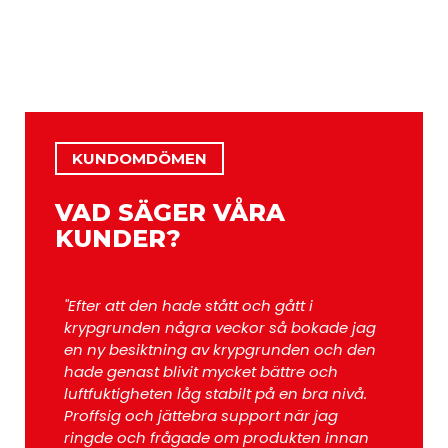
KUNDOMDÖMEN
VAD SÄGER VÅRA
KUNDER?
"Efter att den hade stått och gått i
"Trevli
krypgrunden några veckor så bokade jag
och eff
en ny besiktning av krypgrunden och den
beställ
hade genast blivit mycket bättre och
luftfuktigheten låg stabilt på en bra nivå.
Lars 
Proffsig och jättebra support när jag
Kund
ringde och frågade om produkten innan