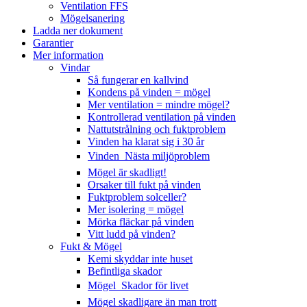
Ventilation FFS
Mögelsanering
Ladda ner dokument
Garantier
Mer information
Vindar
Så fungerar en kallvind
Kondens på vinden = mögel
Mer ventilation = mindre mögel?
Kontrollerad ventilation på vinden
Nattutstrålning och fuktproblem
Vinden ha klarat sig i 30 år
Vinden  Nästa miljöproblem
Mögel är skadligt!
Orsaker till fukt på vinden
Fuktproblem solceller?
Mer isolering = mögel
Mörka fläckar på vinden
Vitt ludd på vinden?
Fukt & Mögel
Kemi skyddar inte huset
Befintliga skador
Mögel  Skador för livet
Mögel skadligare än man trott