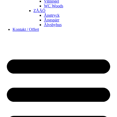
Vitmögel
WC Woods
ZÅÄÖ
Ångtryck
Ångspärr
Älvsbyhus
Kontakt / Offert