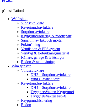
Få offert
på installation?
Webbshop
Vindsavfuktare
Krypgrundsavfuktare
Sorptionsavfuktare
Krypgrundisolering & radonspärr
Sanering av lukt och mögel
Fuktmätning
Ventilation & FFS-system
Verktyg & förbrukningsmaterial
Källare, garage & tvättstugor
Radon & radontätning
Våra tjänster
Vindsavfuktare
DH2 – Sorptionsavfuktare
Vind Classic / Start
Krypgrundsavfuktare
DH4 – Sorptionsavfuktare
TrygghetsVakten Krypgrund
TrygghetsVakten Pro-X
Krypgrundsisolering
Radon