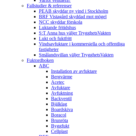
Varför ventilera?
Fallstudier & referenser
PEAB skyddar ny vind i Stockholm
BRF Vistagård skyddad mot mögel
NCC skyddar förskola
Luktande fritidshus
S:T Anna hus väljer TrygghetsVakten
Lukt och fuktfritt
Vindsavfuktare i kommersiella och offentliga
fastigheter
Smålandsvillan väljer TrygghetsVakten
Fuktordboken
ABC
Installation av avfuktare
Bergvärme
Acetec
Avfuktare
Avfuktning
Backventil
Bjälklag
Boardskiva
Boracol
Brunröta
Byggfukt
Cellplast