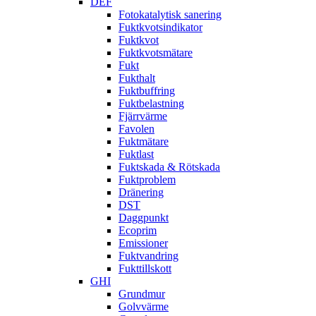
DEF
Fotokatalytisk sanering
Fuktkvotsindikator
Fuktkvot
Fuktkvotsmätare
Fukt
Fukthalt
Fuktbuffring
Fuktbelastning
Fjärrvärme
Favolen
Fuktmätare
Fuktlast
Fuktskada & Rötskada
Fuktproblem
Dränering
DST
Daggpunkt
Ecoprim
Emissioner
Fuktvandring
Fukttillskott
GHI
Grundmur
Golvvärme