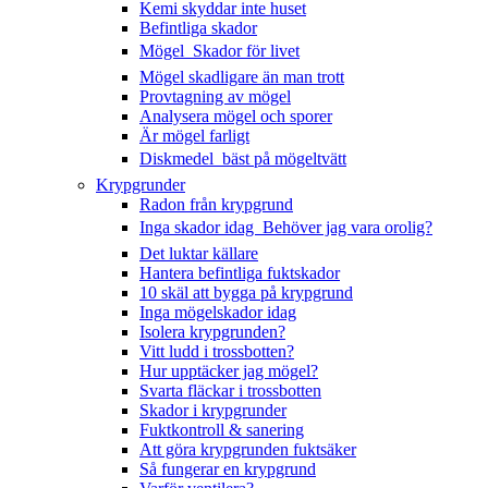
Kemi skyddar inte huset
Befintliga skador
Mögel  Skador för livet
Mögel skadligare än man trott
Provtagning av mögel
Analysera mögel och sporer
Är mögel farligt
Diskmedel  bäst på mögeltvätt
Krypgrunder
Radon från krypgrund
Inga skador idag  Behöver jag vara orolig?
Det luktar källare
Hantera befintliga fuktskador
10 skäl att bygga på krypgrund
Inga mögelskador idag
Isolera krypgrunden?
Vitt ludd i trossbotten?
Hur upptäcker jag mögel?
Svarta fläckar i trossbotten
Skador i krypgrunder
Fuktkontroll & sanering
Att göra krypgrunden fuktsäker
Så fungerar en krypgrund