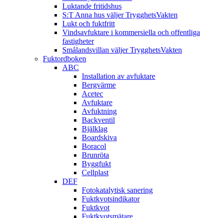
Luktande fritidshus
S:T Anna hus väljer TrygghetsVakten
Lukt och fuktfritt
Vindsavfuktare i kommersiella och offentliga
fastigheter
Smålandsvillan väljer TrygghetsVakten
Fuktordboken
ABC
Installation av avfuktare
Bergvärme
Acetec
Avfuktare
Avfuktning
Backventil
Bjälklag
Boardskiva
Boracol
Brunröta
Byggfukt
Cellplast
DEF
Fotokatalytisk sanering
Fuktkvotsindikator
Fuktkvot
Fuktkvotsmätare