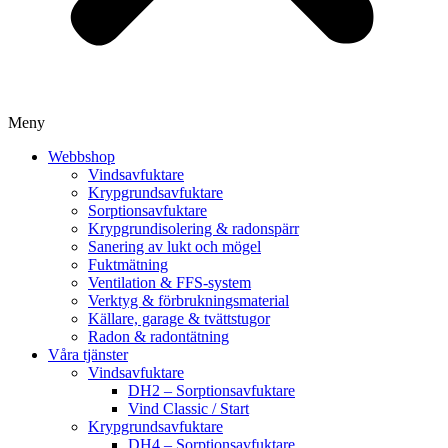
Meny
Webbshop
Vindsavfuktare
Krypgrundsavfuktare
Sorptionsavfuktare
Krypgrundisolering & radonspärr
Sanering av lukt och mögel
Fuktmätning
Ventilation & FFS-system
Verktyg & förbrukningsmaterial
Källare, garage & tvättstugor
Radon & radontätning
Våra tjänster
Vindsavfuktare
DH2 – Sorptionsavfuktare
Vind Classic / Start
Krypgrundsavfuktare
DH4 – Sorptionsavfuktare