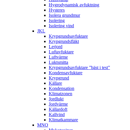
Hygrodynamisk avfuktning
Hysteres
Isolera grundmur
Isolering
Isolering vind
JKL
Krypgrundsavfuktare
Krypgrundsfläkt
Lerjord
Luftavfuktare
Luftvärme
Luktsmitta
Krypgrundsavfuktare ”bäst i test”
Kondensavfuktare
Krypgrund
Källare
Kondensation
Klimatzonen
Jordlukt
Jordvärme
Källardoft
Kallvind
Klimatkammare
MNO