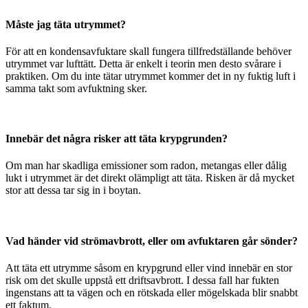
Måste jag täta utrymmet?
För att en kondensavfuktare skall fungera tillfredställande behöver
utrymmet var lufttätt. Detta är enkelt i teorin men desto svårare i
praktiken. Om du inte tätar utrymmet kommer det in ny fuktig luft i
samma takt som avfuktning sker.
Innebär det några risker att täta krypgrunden?
Om man har skadliga emissioner som radon, metangas eller dålig
lukt i utrymmet är det direkt olämpligt att täta. Risken är då mycket
stor att dessa tar sig in i boytan.
Vad händer vid strömavbrott, eller om avfuktaren går sönder?
Att täta ett utrymme såsom en krypgrund eller vind innebär en stor
risk om det skulle uppstå ett driftsavbrott. I dessa fall har fukten
ingenstans att ta vägen och en rötskada eller mögelskada blir snabbt
ett faktum.