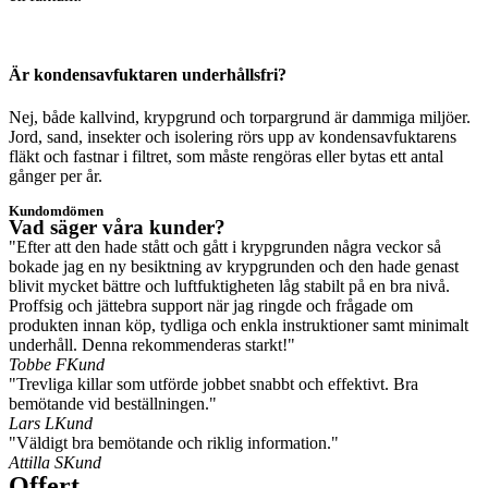
Är kondensavfuktaren underhållsfri?
Nej, både kallvind, krypgrund och torpargrund är dammiga miljöer.
Jord, sand, insekter och isolering rörs upp av kondensavfuktarens
fläkt och fastnar i filtret, som måste rengöras eller bytas ett antal
gånger per år.
Kundomdömen
Vad säger våra kunder?
"Efter att den hade stått och gått i krypgrunden några veckor så
bokade jag en ny besiktning av krypgrunden och den hade genast
blivit mycket bättre och luftfuktigheten låg stabilt på en bra nivå.
Proffsig och jättebra support när jag ringde och frågade om
produkten innan köp, tydliga och enkla instruktioner samt minimalt
underhåll. Denna rekommenderas starkt!"
Tobbe F
Kund
"Trevliga killar som utförde jobbet snabbt och effektivt. Bra
bemötande vid beställningen."
Lars L
Kund
"Väldigt bra bemötande och riklig information."
Attilla S
Kund
Offert