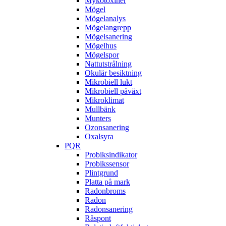
Mykotoxiner
Mögel
Mögelanalys
Mögelangrepp
Mögelsanering
Mögelhus
Mögelspor
Nattutstrålning
Okulär besiktning
Mikrobiell lukt
Mikrobiell påväxt
Mikroklimat
Mullbänk
Munters
Ozonsanering
Oxalsyra
PQR
Probiksindikator
Probikssensor
Plintgrund
Platta på mark
Radonbroms
Radon
Radonsanering
Råspont