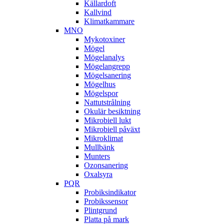
Källardoft
Kallvind
Klimatkammare
MNO
Mykotoxiner
Mögel
Mögelanalys
Mögelangrepp
Mögelsanering
Mögelhus
Mögelspor
Nattutstrålning
Okulär besiktning
Mikrobiell lukt
Mikrobiell påväxt
Mikroklimat
Mullbänk
Munters
Ozonsanering
Oxalsyra
PQR
Probiksindikator
Probikssensor
Plintgrund
Platta på mark