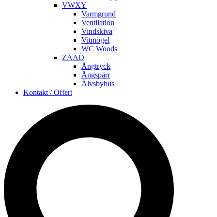
VWXY
Varmgrund
Ventilation
Vindskiva
Vitmögel
WC Woods
ZÅÄÖ
Ångtryck
Ångspärr
Älvsbyhus
Kontakt / Offert