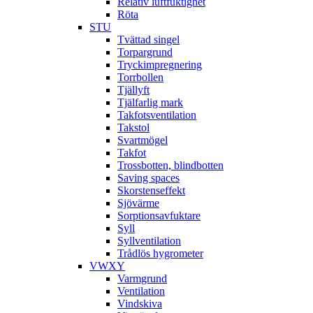
Relativ luftfuktighet
Röta
STU
Tvättad singel
Torpargrund
Tryckimpregnering
Torrbollen
Tjällyft
Tjälfarlig mark
Takfotsventilation
Takstol
Svartmögel
Takfot
Trossbotten, blindbotten
Saving spaces
Skorstenseffekt
Sjövärme
Sorptionsavfuktare
Syll
Syllventilation
Trådlös hygrometer
VWXY
Varmgrund
Ventilation
Vindskiva