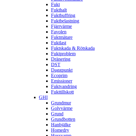
Fukt
Fukthalt
Fuktbuffring
Fuktbelastning
Fjärrvärme
Favolen
Fuktmätare
Fuktlast
Fuktskada & Rötskada
Fuktproblem
Dränering
DST
Daggpunkt
Ecoprim
Emissioner
Fuktvandring
Fukttillskott
GHI
Grundmur
Golvvärme
Grund
Grundbotten
Hanbjälke
Homedry
Hussvamp