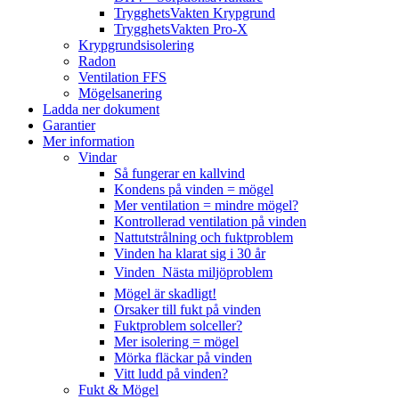
TrygghetsVakten Krypgrund
TrygghetsVakten Pro-X
Krypgrundsisolering
Radon
Ventilation FFS
Mögelsanering
Ladda ner dokument
Garantier
Mer information
Vindar
Så fungerar en kallvind
Kondens på vinden = mögel
Mer ventilation = mindre mögel?
Kontrollerad ventilation på vinden
Nattutstrålning och fuktproblem
Vinden ha klarat sig i 30 år
Vinden  Nästa miljöproblem
Mögel är skadligt!
Orsaker till fukt på vinden
Fuktproblem solceller?
Mer isolering = mögel
Mörka fläckar på vinden
Vitt ludd på vinden?
Fukt & Mögel