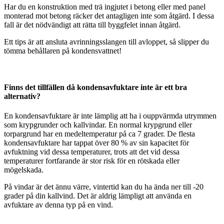
Har du en konstruktion med trä ingjutet i betong eller med panel
monterad mot betong räcker det antagligen inte som åtgärd. I dessa
fall är det nödvändigt att rätta till byggfelet innan åtgärd.
Ett tips är att ansluta avrinningsslangen till avloppet, så slipper du
tömma behållaren på kondensvattnet!
Finns det tillfällen då kondensavfuktare inte är ett bra
alternativ?
En kondensavfuktare är inte lämplig att ha i ouppvärmda utrymmen
som krypgrunder och kallvindar. En normal krypgrund eller
torpargrund har en medeltemperatur på ca 7 grader. De flesta
kondensavfuktare har tappat över 80 % av sin kapacitet för
avfuktning vid dessa temperaturer, trots att det vid dessa
temperaturer fortfarande är stor risk för en rötskada eller
mögelskada.
På vindar är det ännu värre, vintertid kan du ha ända ner till -20
grader på din kallvind. Det är aldrig lämpligt att använda en
avfuktare av denna typ på en vind.