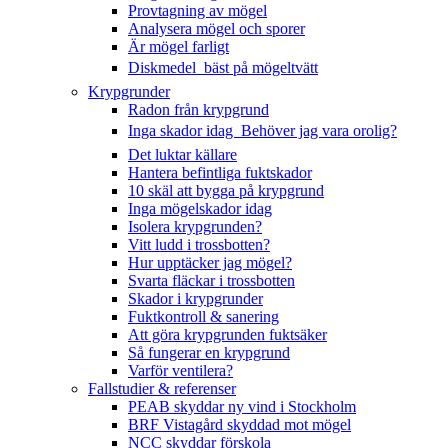
Provtagning av mögel
Analysera mögel och sporer
Är mögel farligt
Diskmedel  bäst på mögeltvätt
Krypgrunder
Radon från krypgrund
Inga skador idag  Behöver jag vara orolig?
Det luktar källare
Hantera befintliga fuktskador
10 skäl att bygga på krypgrund
Inga mögelskador idag
Isolera krypgrunden?
Vitt ludd i trossbotten?
Hur upptäcker jag mögel?
Svarta fläckar i trossbotten
Skador i krypgrunder
Fuktkontroll & sanering
Att göra krypgrunden fuktsäker
Så fungerar en krypgrund
Varför ventilera?
Fallstudier & referenser
PEAB skyddar ny vind i Stockholm
BRF Vistagård skyddad mot mögel
NCC skyddar förskola