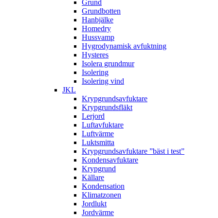
Grund
Grundbotten
Hanbjälke
Homedry
Hussvamp
Hygrodynamisk avfuktning
Hysteres
Isolera grundmur
Isolering
Isolering vind
JKL
Krypgrundsavfuktare
Krypgrundsfläkt
Lerjord
Luftavfuktare
Luftvärme
Luktsmitta
Krypgrundsavfuktare ”bäst i test”
Kondensavfuktare
Krypgrund
Källare
Kondensation
Klimatzonen
Jordlukt
Jordvärme