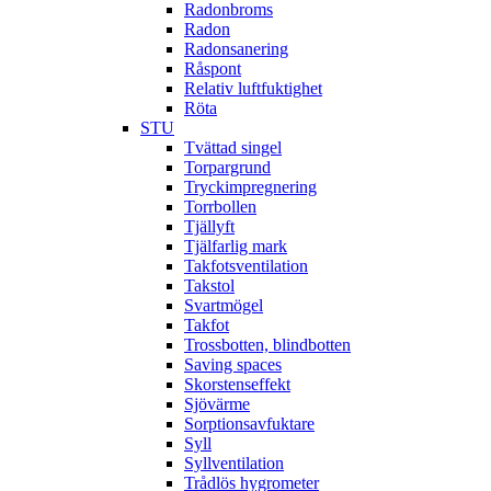
Radonbroms
Radon
Radonsanering
Råspont
Relativ luftfuktighet
Röta
STU
Tvättad singel
Torpargrund
Tryckimpregnering
Torrbollen
Tjällyft
Tjälfarlig mark
Takfotsventilation
Takstol
Svartmögel
Takfot
Trossbotten, blindbotten
Saving spaces
Skorstenseffekt
Sjövärme
Sorptionsavfuktare
Syll
Syllventilation
Trådlös hygrometer