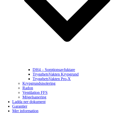
DH4 – Sorptionsavfuktare
TrygghetsVakten Krypgrund
TrygghetsVakten Pro-X
Krypgrundsisolering
Radon
Ventilation FFS
Mögelsanering
Ladda ner dokument
Garantier
Mer information