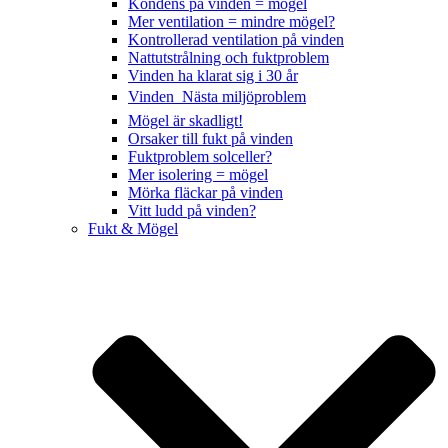
Kondens på vinden = mögel
Mer ventilation = mindre mögel?
Kontrollerad ventilation på vinden
Nattutstrålning och fuktproblem
Vinden ha klarat sig i 30 år
Vinden  Nästa miljöproblem
Mögel är skadligt!
Orsaker till fukt på vinden
Fuktproblem solceller?
Mer isolering = mögel
Mörka fläckar på vinden
Vitt ludd på vinden?
Fukt & Mögel