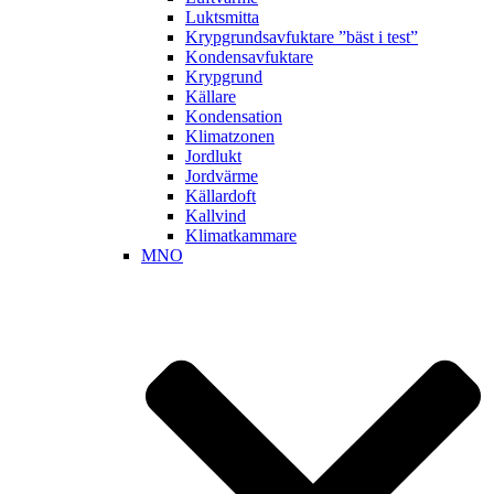
Luktsmitta
Krypgrundsavfuktare ”bäst i test”
Kondensavfuktare
Krypgrund
Källare
Kondensation
Klimatzonen
Jordlukt
Jordvärme
Källardoft
Kallvind
Klimatkammare
MNO