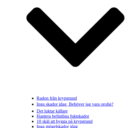
Radon från krypgrund
Inga skador idag  Behöver jag vara orolig?
Det luktar källare
Hantera befintliga fuktskador
10 skäl att bygga på krypgrund
Inga mögelskador idag