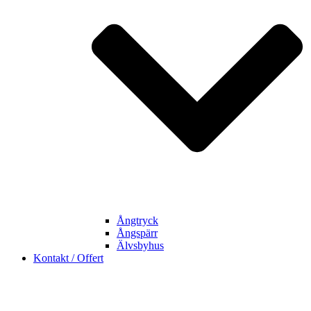
Ångtryck
Ångspärr
Älvsbyhus
Kontakt / Offert