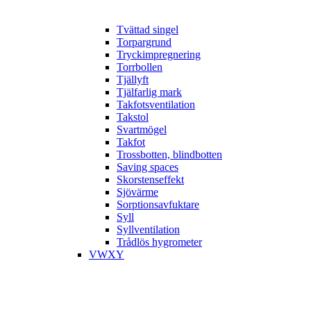
Tvättad singel
Torpargrund
Tryckimpregnering
Torrbollen
Tjällyft
Tjälfarlig mark
Takfotsventilation
Takstol
Svartmögel
Takfot
Trossbotten, blindbotten
Saving spaces
Skorstenseffekt
Sjövärme
Sorptionsavfuktare
Syll
Syllventilation
Trådlös hygrometer
VWXY