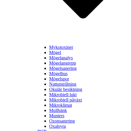
Mykotoxiner
Mögel
Mögelanalys
Mögelangrepp
Mögelsanering
Mögelhus
Mögelspor
Nattutstrålning
Okulär besiktning
Mikrobiell lukt
Mikrobiell påväxt
Mikroklimat
Mullbänk
Munters
Ozonsanering
Oxalsyra