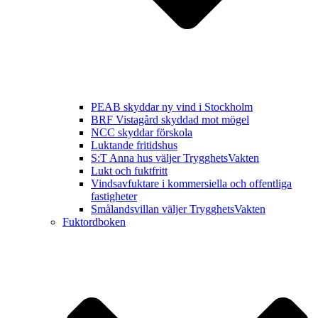
PEAB skyddar ny vind i Stockholm
BRF Vistagård skyddad mot mögel
NCC skyddar förskola
Luktande fritidshus
S:T Anna hus väljer TrygghetsVakten
Lukt och fuktfritt
Vindsavfuktare i kommersiella och offentliga
fastigheter
Smålandsvillan väljer TrygghetsVakten
Fuktordboken