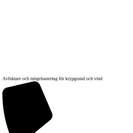
Hoppa
till
innehåll
Avfuktare och mögelsanering för krypgrund och vind