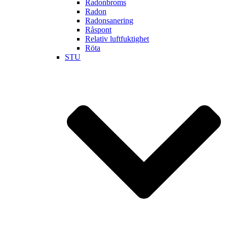
Radonbroms
Radon
Radonsanering
Råspont
Relativ luftfuktighet
Röta
STU