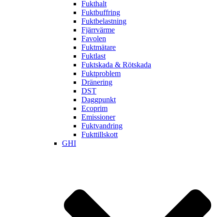
Fukthalt
Fuktbuffring
Fuktbelastning
Fjärrvärme
Favolen
Fuktmätare
Fuktlast
Fuktskada & Rötskada
Fuktproblem
Dränering
DST
Daggpunkt
Ecoprim
Emissioner
Fuktvandring
Fukttillskott
GHI