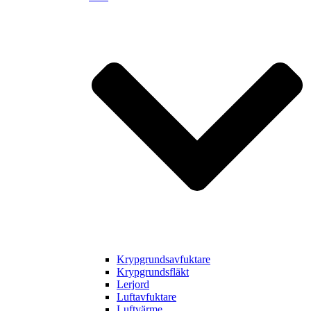
Krypgrundsavfuktare
Krypgrundsfläkt
Lerjord
Luftavfuktare
Luftvärme