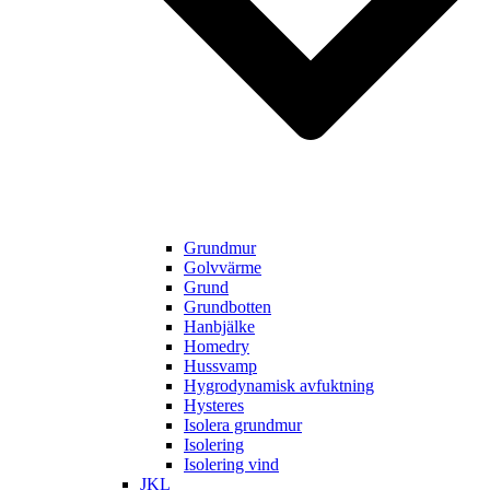
Grundmur
Golvvärme
Grund
Grundbotten
Hanbjälke
Homedry
Hussvamp
Hygrodynamisk avfuktning
Hysteres
Isolera grundmur
Isolering
Isolering vind
JKL