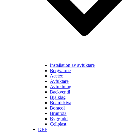
Installation av avfuktare
Bergvärme
Acetec
Avfuktare
Avfuktning
Backventil
Bjälklag
Boardskiva
Boracol
Brunröta
Byggfukt
Cellplast
DEF