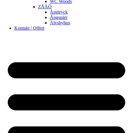
WC Woods
ZÅÄÖ
Ångtryck
Ångspärr
Älvsbyhus
Kontakt / Offert