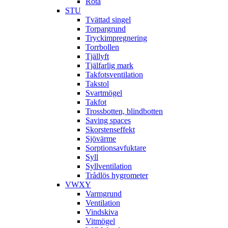
Röta
STU
Tvättad singel
Torpargrund
Tryckimpregnering
Torrbollen
Tjällyft
Tjälfarlig mark
Takfotsventilation
Takstol
Svartmögel
Takfot
Trossbotten, blindbotten
Saving spaces
Skorstenseffekt
Sjövärme
Sorptionsavfuktare
Syll
Syllventilation
Trådlös hygrometer
VWXY
Varmgrund
Ventilation
Vindskiva
Vitmögel