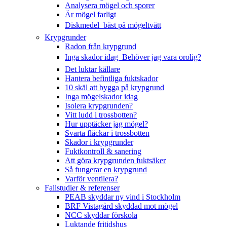
Analysera mögel och sporer
Är mögel farligt
Diskmedel  bäst på mögeltvätt
Krypgrunder
Radon från krypgrund
Inga skador idag  Behöver jag vara orolig?
Det luktar källare
Hantera befintliga fuktskador
10 skäl att bygga på krypgrund
Inga mögelskador idag
Isolera krypgrunden?
Vitt ludd i trossbotten?
Hur upptäcker jag mögel?
Svarta fläckar i trossbotten
Skador i krypgrunder
Fuktkontroll & sanering
Att göra krypgrunden fuktsäker
Så fungerar en krypgrund
Varför ventilera?
Fallstudier & referenser
PEAB skyddar ny vind i Stockholm
BRF Vistagård skyddad mot mögel
NCC skyddar förskola
Luktande fritidshus