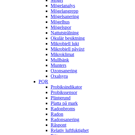
Mögel
Mögelanalys
Mögelangrepp
Mögelsanering
Mögelhus
Mögelspor
Nattutstrålning
Okulär besiktning
Mikrobiell lukt
Mikrobiell påväxt
Mikroklimat
Mullbänk
Munters
Ozonsanering
Oxalsyra
PQR
Probiksindikator
Probikssensor
Plintgrund
Platta på mark
Radonbroms
Radon
Radonsanering
Råspont
Relativ luftfuktighet