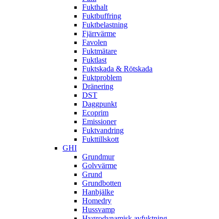
Fukthalt
Fuktbuffring
Fuktbelastning
Fjärrvärme
Favolen
Fuktmätare
Fuktlast
Fuktskada & Rötskada
Fuktproblem
Dränering
DST
Daggpunkt
Ecoprim
Emissioner
Fuktvandring
Fukttillskott
GHI
Grundmur
Golvvärme
Grund
Grundbotten
Hanbjälke
Homedry
Hussvamp
Hygrodynamisk avfuktning