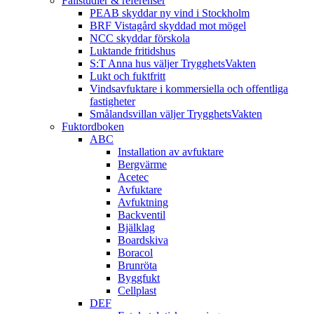
Fallstudier & referenser
PEAB skyddar ny vind i Stockholm
BRF Vistagård skyddad mot mögel
NCC skyddar förskola
Luktande fritidshus
S:T Anna hus väljer TrygghetsVakten
Lukt och fuktfritt
Vindsavfuktare i kommersiella och offentliga
fastigheter
Smålandsvillan väljer TrygghetsVakten
Fuktordboken
ABC
Installation av avfuktare
Bergvärme
Acetec
Avfuktare
Avfuktning
Backventil
Bjälklag
Boardskiva
Boracol
Brunröta
Byggfukt
Cellplast
DEF