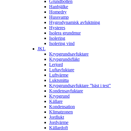
Grundbotten
Hanbjälke
Homedry
Hussvamp
Hygrodynamisk avfuktning
Hysteres
Isolera grundmur
Isolering
Isolering vind
JKL
Krypgrundsavfuktare
Krypgrundsfläkt
Lerjord
Luftavfuktare
Luftvärme
Luktsmitta
Krypgrundsavfuktare ”bäst i test”
Kondensavfuktare
Krypgrund
Källare
Kondensation
Klimatzonen
Jordlukt
Jordvärme
Källardoft