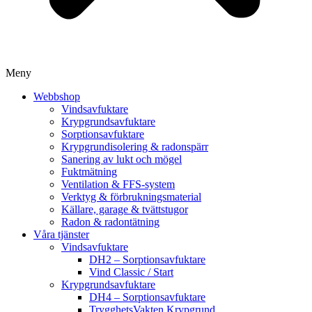
Meny
Webbshop
Vindsavfuktare
Krypgrundsavfuktare
Sorptionsavfuktare
Krypgrundisolering & radonspärr
Sanering av lukt och mögel
Fuktmätning
Ventilation & FFS-system
Verktyg & förbrukningsmaterial
Källare, garage & tvättstugor
Radon & radontätning
Våra tjänster
Vindsavfuktare
DH2 – Sorptionsavfuktare
Vind Classic / Start
Krypgrundsavfuktare
DH4 – Sorptionsavfuktare
TrygghetsVakten Krypgrund