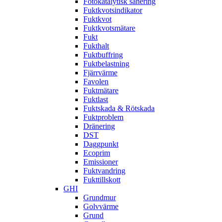
Fotokatalytisk sanering
Fuktkvotsindikator
Fuktkvot
Fuktkvotsmätare
Fukt
Fukthalt
Fuktbuffring
Fuktbelastning
Fjärrvärme
Favolen
Fuktmätare
Fuktlast
Fuktskada & Rötskada
Fuktproblem
Dränering
DST
Daggpunkt
Ecoprim
Emissioner
Fuktvandring
Fukttillskott
GHI
Grundmur
Golvvärme
Grund