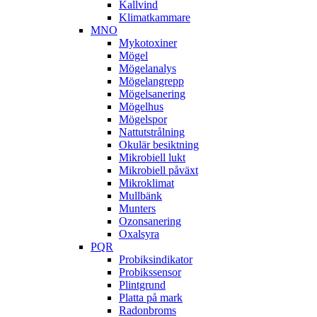
Kallvind
Klimatkammare
MNO
Mykotoxiner
Mögel
Mögelanalys
Mögelangrepp
Mögelsanering
Mögelhus
Mögelspor
Nattutstrålning
Okulär besiktning
Mikrobiell lukt
Mikrobiell påväxt
Mikroklimat
Mullbänk
Munters
Ozonsanering
Oxalsyra
PQR
Probiksindikator
Probikssensor
Plintgrund
Platta på mark
Radonbroms