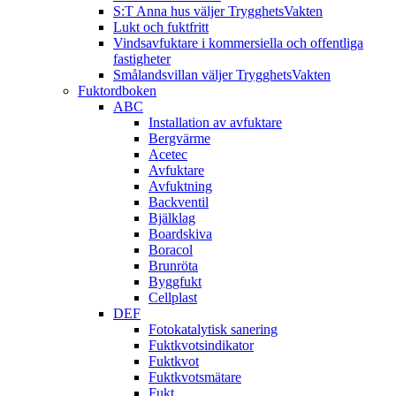
S:T Anna hus väljer TrygghetsVakten
Lukt och fuktfritt
Vindsavfuktare i kommersiella och offentliga
fastigheter
Smålandsvillan väljer TrygghetsVakten
Fuktordboken
ABC
Installation av avfuktare
Bergvärme
Acetec
Avfuktare
Avfuktning
Backventil
Bjälklag
Boardskiva
Boracol
Brunröta
Byggfukt
Cellplast
DEF
Fotokatalytisk sanering
Fuktkvotsindikator
Fuktkvot
Fuktkvotsmätare
Fukt