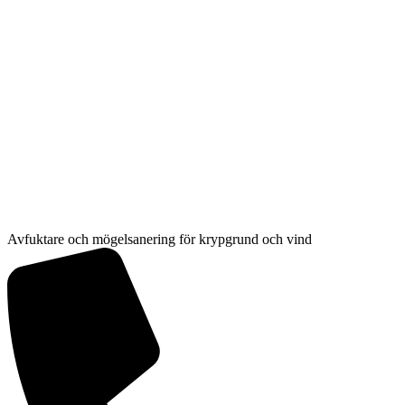
Hoppa
till
innehåll
Avfuktare och mögelsanering för krypgrund och vind