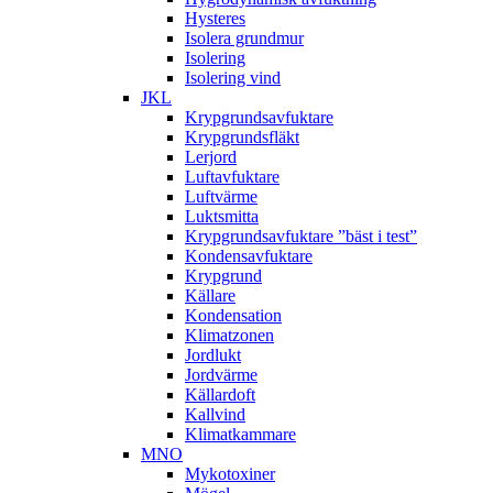
Hysteres
Isolera grundmur
Isolering
Isolering vind
JKL
Krypgrundsavfuktare
Krypgrundsfläkt
Lerjord
Luftavfuktare
Luftvärme
Luktsmitta
Krypgrundsavfuktare ”bäst i test”
Kondensavfuktare
Krypgrund
Källare
Kondensation
Klimatzonen
Jordlukt
Jordvärme
Källardoft
Kallvind
Klimatkammare
MNO
Mykotoxiner