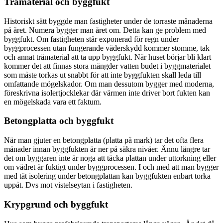
Trämaterial och byggfukt
Historiskt sätt byggde man fastigheter under de torraste månaderna
på året. Numera bygger man året om. Detta kan ge problem med
byggfukt. Om fastigheten står exponerad för regn under
byggprocessen utan fungerande väderskydd kommer stomme, tak
och annat trämaterial att ta upp byggfukt. När huset börjar bli klart
kommer det att finnas stora mängder vatten budet i byggmaterialet
som måste torkas ut snabbt för att inte byggfukten skall leda till
omfattande mögelskador. Om man dessutom bygger med moderna,
föreskrivna isolertjocklekar där värmen inte driver bort fukten kan
en mögelskada vara ett faktum.
Betongplatta och byggfukt
När man gjuter en betongplatta (platta på mark) tar det ofta flera
månader innan byggfukten är ner på säkra nivåer. Ännu längre tar
det om byggaren inte är noga att täcka plattan under uttorkning eller
om vädret är fuktigt under byggprocessen. I och med att man bygger
med tät isolering under betongplattan kan byggfukten enbart torka
uppåt. Dvs mot vistelseytan i fastigheten.
Krypgrund och byggfukt