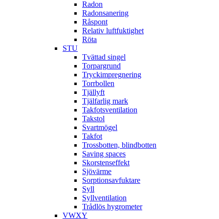
Radon
Radonsanering
Råspont
Relativ luftfuktighet
Röta
STU
Tvättad singel
Torpargrund
Tryckimpregnering
Torrbollen
Tjällyft
Tjälfarlig mark
Takfotsventilation
Takstol
Svartmögel
Takfot
Trossbotten, blindbotten
Saving spaces
Skorstenseffekt
Sjövärme
Sorptionsavfuktare
Syll
Syllventilation
Trådlös hygrometer
VWXY