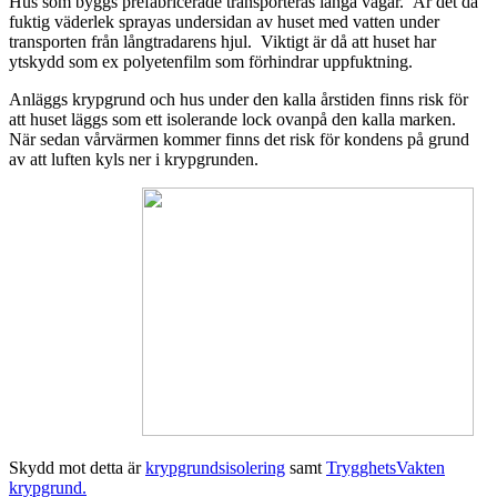
Hus som byggs prefabricerade transporteras långa vägar. Är det då
fuktig väderlek sprayas undersidan av huset med vatten under
transporten från långtradarens hjul. Viktigt är då att huset har
ytskydd som ex polyetenfilm som förhindrar uppfuktning.
Anläggs krypgrund och hus under den kalla årstiden finns risk för
att huset läggs som ett isolerande lock ovanpå den kalla marken.
När sedan vårvärmen kommer finns det risk för kondens på grund
av att luften kyls ner i krypgrunden.
Skydd mot detta är
krypgrundsisolering
samt
TrygghetsVakten
krypgrund.