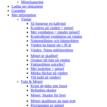
Mögelsanering
Ladda ner dokument
Garantier
Mer information
Vindar
Så fungerar en kallvind
Kondens på vinden = mögel
Mer ventilation = mindre mögel?
Kontrollerad ventilation på vinden
Nattutstrålning och fuktproblem
Vinden ha klarat sig i 30 år
Vinden  Nästa miljöproblem
Mögel är skadligt!
Orsaker till fukt på vinden
Fuktproblem solceller?
Mer isolering = mögel
Mörka fläckar på vinden
Vitt ludd på vinden?
Fukt & Mögel
Kemi skyddar inte huset
Befintliga skador
Mögel  Skador för livet
Mögel skadligare än man trott
Provtagning av mögel