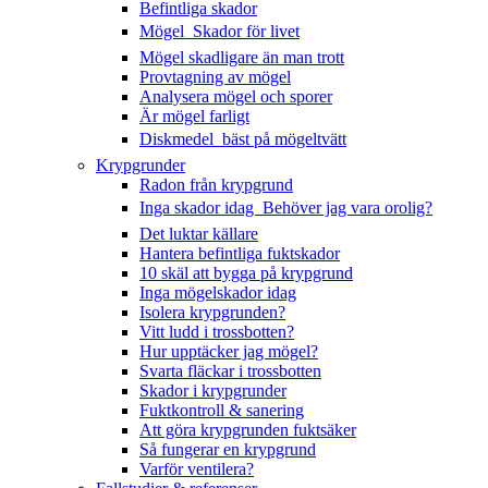
Befintliga skador
Mögel  Skador för livet
Mögel skadligare än man trott
Provtagning av mögel
Analysera mögel och sporer
Är mögel farligt
Diskmedel  bäst på mögeltvätt
Krypgrunder
Radon från krypgrund
Inga skador idag  Behöver jag vara orolig?
Det luktar källare
Hantera befintliga fuktskador
10 skäl att bygga på krypgrund
Inga mögelskador idag
Isolera krypgrunden?
Vitt ludd i trossbotten?
Hur upptäcker jag mögel?
Svarta fläckar i trossbotten
Skador i krypgrunder
Fuktkontroll & sanering
Att göra krypgrunden fuktsäker
Så fungerar en krypgrund
Varför ventilera?