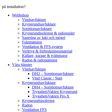
på installation?
Webbshop
Vindsavfuktare
Krypgrundsavfuktare
Sorptionsavfuktare
Krypgrundisolering & radonspärr
Sanering av lukt och mögel
Fuktmätning
Ventilation & FFS-system
Verktyg & förbrukningsmaterial
Källare, garage & tvättstugor
Radon & radontätning
Våra tjänster
Vindsavfuktare
DH2 – Sorptionsavfuktare
Vind Classic / Start
Krypgrundsavfuktare
DH4 – Sorptionsavfuktare
TrygghetsVakten Krypgrund
TrygghetsVakten Pro-X
Krypgrundsisolering
Radon
Ventilation FFS