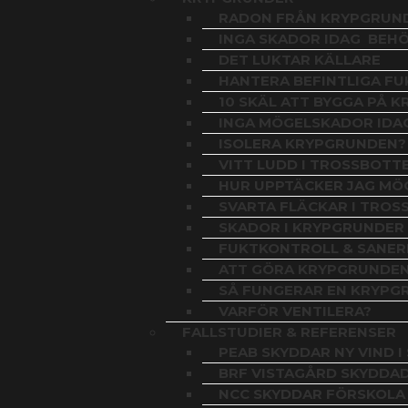
RADON FRÅN KRYPGRUN
INGA SKADOR IDAG  BEH
DET LUKTAR KÄLLARE
HANTERA BEFINTLIGA F
10 SKÄL ATT BYGGA PÅ 
INGA MÖGELSKADOR IDA
ISOLERA KRYPGRUNDEN?
VITT LUDD I TROSSBOTT
HUR UPPTÄCKER JAG MÖ
SVARTA FLÄCKAR I TRO
SKADOR I KRYPGRUNDER
FUKTKONTROLL & SANER
ATT GÖRA KRYPGRUNDE
SÅ FUNGERAR EN KRYPG
VARFÖR VENTILERA?
FALLSTUDIER & REFERENSER
PEAB SKYDDAR NY VIND 
BRF VISTAGÅRD SKYDDA
NCC SKYDDAR FÖRSKOLA