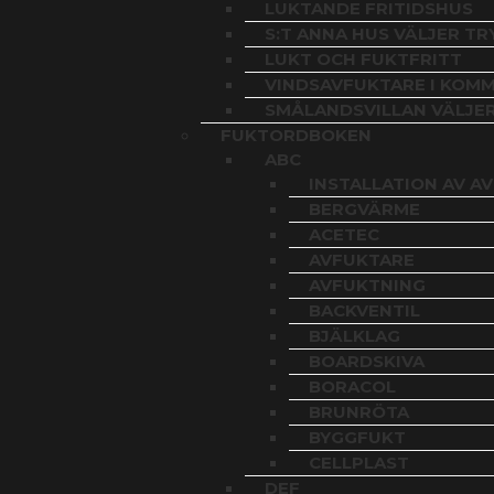
LUKTANDE FRITIDSHUS
S:T ANNA HUS VÄLJER T
LUKT OCH FUKTFRITT
VINDSAVFUKTARE I KOMM
SMÅLANDSVILLAN VÄLJE
FUKTORDBOKEN
ABC
INSTALLATION AV A
BERGVÄRME
ACETEC
AVFUKTARE
AVFUKTNING
BACKVENTIL
BJÄLKLAG
BOARDSKIVA
BORACOL
BRUNRÖTA
BYGGFUKT
CELLPLAST
DEF