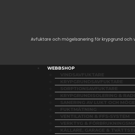
Avfuktare och mögelsanering för krypgrund och 
WEBBSHOP
VINDSAVFUKTARE
KRYPGRUNDSAVFUKTARE
SORPTIONSAVFUKTARE
KRYPGRUNDISOLERING & RA
SANERING AV LUKT OCH MÖGE
FUKTMÄTNING
VENTILATION & FFS-SYSTEM
VERKTYG & FÖRBRUKNINGSMA
KÄLLARE, GARAGE & TVÄTTS