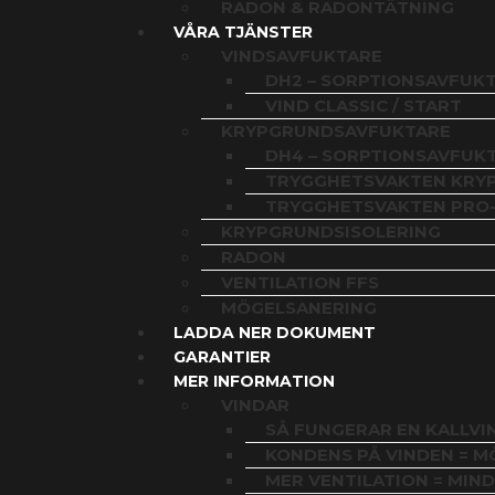
RADON & RADONTÄTNING
VÅRA TJÄNSTER
VINDSAVFUKTARE
DH2 – SORPTIONSAVFUK
VIND CLASSIC / START
KRYPGRUNDSAVFUKTARE
DH4 – SORPTIONSAVFUK
TRYGGHETSVAKTEN KRY
TRYGGHETSVAKTEN PRO
KRYPGRUNDSISOLERING
RADON
VENTILATION FFS
MÖGELSANERING
LADDA NER DOKUMENT
GARANTIER
MER INFORMATION
VINDAR
SÅ FUNGERAR EN KALLVI
KONDENS PÅ VINDEN = M
MER VENTILATION = MIN