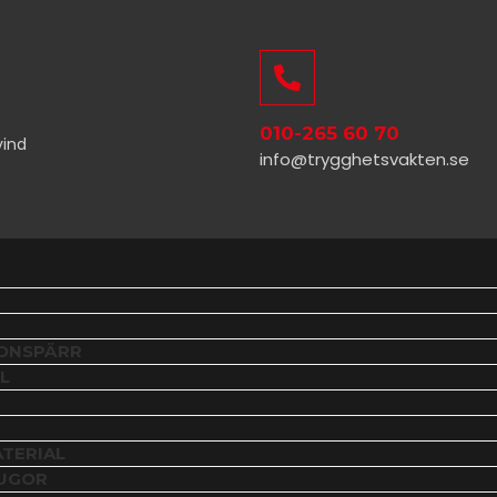
010-265 60 70
vind
info@trygghetsvakten.se
DONSPÄRR
L
TERIAL
TUGOR