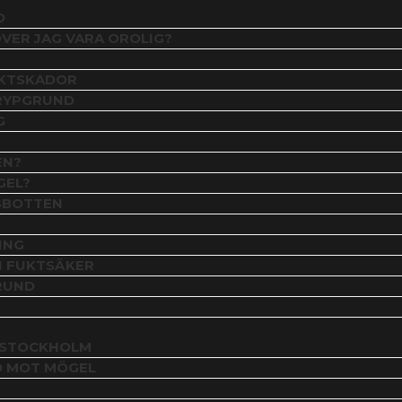
D
ÖVER JAG VARA OROLIG?
UKTSKADOR
KRYPGRUND
G
EN?
GEL?
SSBOTTEN
ING
N FUKTSÄKER
RUND
I STOCKHOLM
D MOT MÖGEL