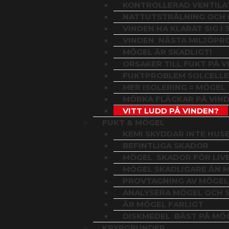
KONTROLLERAD VENTILA
NATTUTSTRÅLNING OCH
VINDEN HA KLARAT SIG I 
VINDEN  NÄSTA MILJÖP
MÖGEL ÄR SKADLIGT!
ORSAKER TILL FUKT PÅ V
FUKTPROBLEM SOLCELLE
MER ISOLERING = MÖGEL
MÖRKA FLÄCKAR PÅ VIN
VITT LUDD PÅ VINDEN?
FUKT & MÖGEL
KEMI SKYDDAR INTE HUS
BEFINTLIGA SKADOR
MÖGEL  SKADOR FÖR LIV
MÖGEL SKADLIGARE ÄN 
PROVTAGNING AV MÖGEL
ANALYSERA MÖGEL OCH 
ÄR MÖGEL FARLIGT
DISKMEDEL  BÄST PÅ M
KRYPGRUNDER