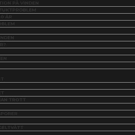
TION PÅ VINDEN
 FUKTPROBLEM
30 ÅR
ROBLEM
INDEN
R?
DEN
ET
ET
MAN TROTT
SPORER
ÖGELTVÄTT