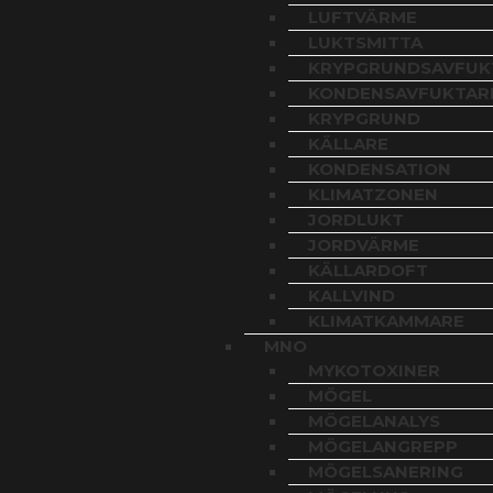
LUFTVÄRME
LUKTSMITTA
KRYPGRUNDSAVFUKT
KONDENSAVFUKTAR
KRYPGRUND
KÄLLARE
KONDENSATION
KLIMATZONEN
JORDLUKT
JORDVÄRME
KÄLLARDOFT
KALLVIND
KLIMATKAMMARE
MNO
MYKOTOXINER
MÖGEL
MÖGELANALYS
MÖGELANGREPP
MÖGELSANERING