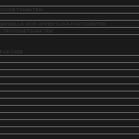
RYGGHETSVAKTEN
ERSIELLA OCH OFFENTLIGA FASTIGHETER
R TRYGGHETSVAKTEN
VFUKTARE