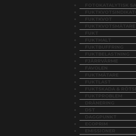
FOTOKATALYTISK S
FUKTKVOTSINDIKAT
FUKTKVOT
FUKTKVOTSMÄTARE
FUKT
FUKTHALT
FUKTBUFFRING
FUKTBELASTNING
FJÄRRVÄRME
FAVOLEN
FUKTMÄTARE
FUKTLAST
FUKTSKADA & RÖTS
FUKTPROBLEM
DRÄNERING
DST
DAGGPUNKT
ECOPRIM
EMISSIONER