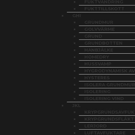
FUKTVANDRING
FUKTTILLSKOTT
GHI
GRUNDMUR
GOLVVÄRME
GRUND
GRUNDBOTTEN
HANBJÄLKE
HOMEDRY
HUSSVAMP
HYGRODYNAMISK A
HYSTERES
ISOLERA GRUNDMU
ISOLERING
ISOLERING VIND
JKL
KRYPGRUNDSAVFUK
KRYPGRUNDSFLÄKT
LERJORD
LUFTAVFUKTARE