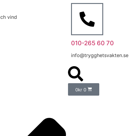
ch vind
010-265 60 70
info@trygghetsvakten.se
0
kr
0