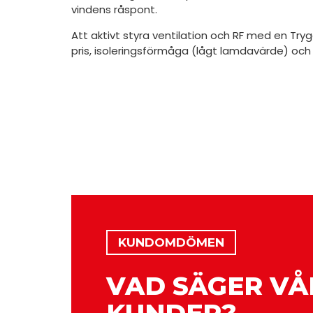
vindens råspont.
Att aktivt styra ventilation och RF med en T
pris, isoleringsförmåga (lågt lamdavärde) och 
KUNDOMDÖMEN
VAD SÄGER VÅ