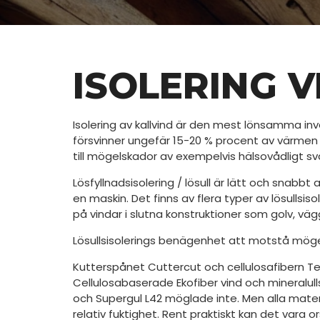
ISOLERING V
Isolering av kallvind är den mest lönsamma in
försvinner ungefär 15-20 % procent av värmen 
till mögelskador av exempelvis hälsovådligt svar
Lösfyllnadsisolering / lösull är lätt och snabbt
en maskin. Det finns av flera typer av lösullsis
på vindar i slutna konstruktioner som golv, väg
Lösullsisolerings benägenhet att motstå mögela
Kutterspånet Cuttercut och cellulosafibern Ter
Cellulosabaserade Ekofiber vind och mineralul
och Supergul L42 möglade inte. Men alla mat
relativ fuktighet. Rent praktiskt kan det vara 