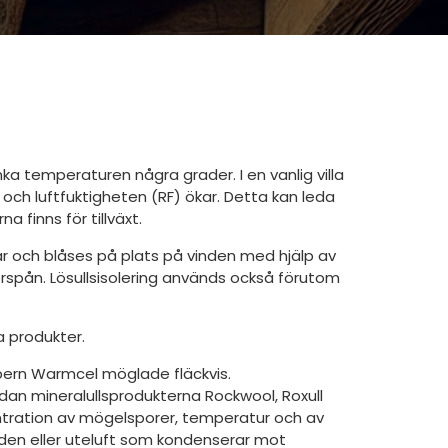
a temperaturen några grader. I en vanlig villa
och luftfuktigheten (RF) ökar. Detta kan leda
 finns för tillväxt.
ckar och blåses på plats på vinden med hjälp av
tterspån. Lösullsisolering används också förutom
a produkter.
ibern Warmcel möglade fläckvis.
dan mineralullsprodukterna Rockwool, Roxull
entration av mögelsporer, temperatur och av
inden eller uteluft som kondenserar mot