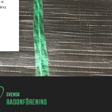
vi
dina