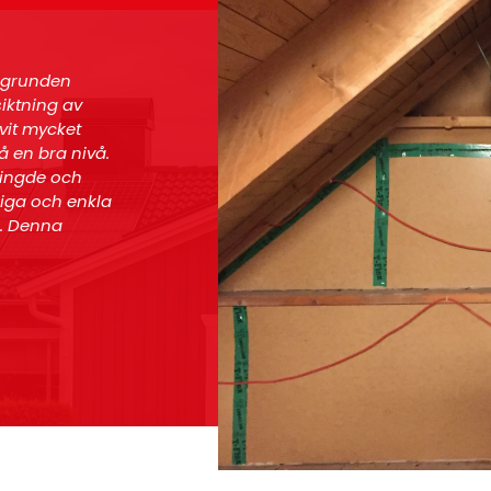
abbt och
"Väldigt bra bemötande och riklig informati
gen."
Attilla S
Kund