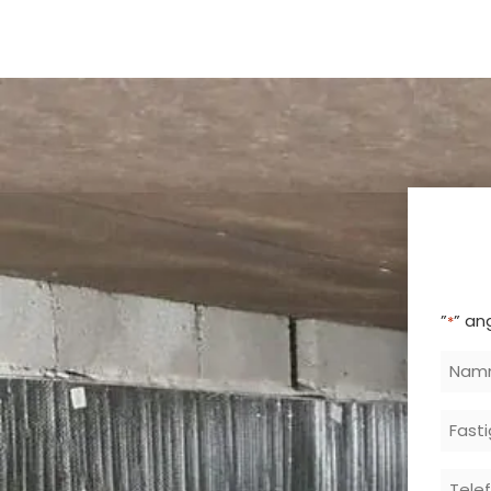
”
” an
*
Nam
Fast
Postn
Tele