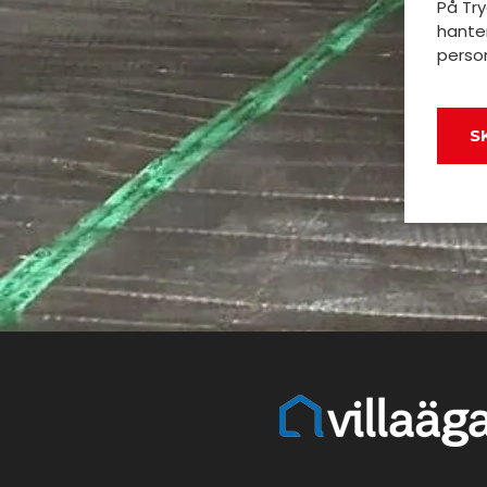
På Try
hante
perso