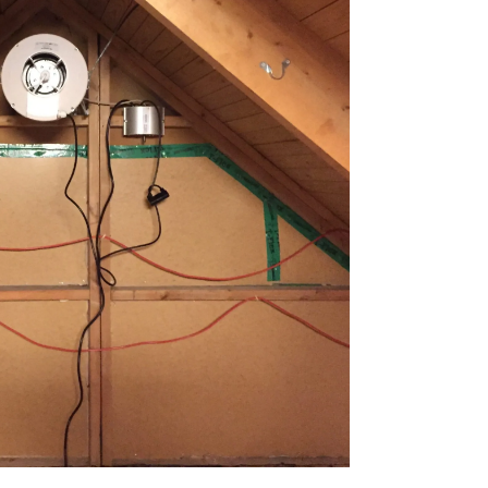
on."
"Efter att den hade stått och gått i krypgrunden
några veckor så bokade jag en ny besiktning av
krypgrunden och den hade genast blivit mycket
bättre och luftfuktigheten låg stabilt på en bra n
Proffsig och jättebra support när jag ringde och
frågade om produkten innan köp, tydliga och en
instruktioner samt minimalt underhåll. Denna
rekommenderas starkt!"
Tobbe F
Kund