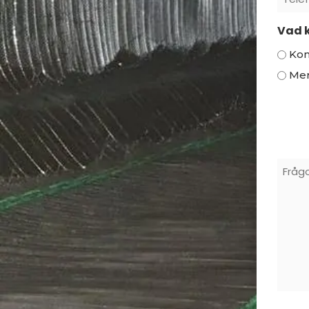
*
*
Vad k
Kon
Mer
Frågo
Och
Komm