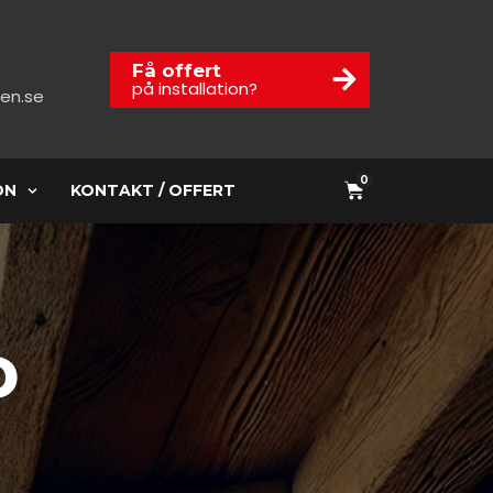
Få offert
på installation?
en.se
0
ON
KONTAKT / OFFERT
D