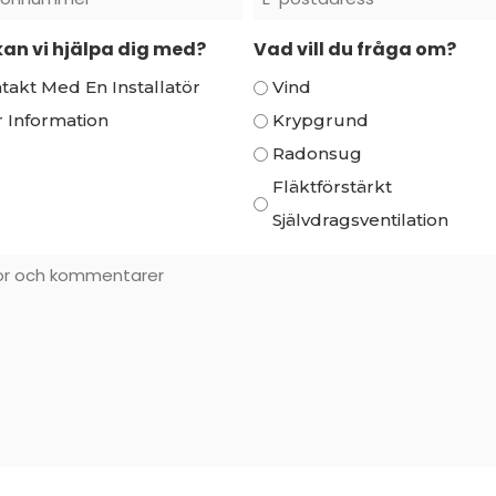
Postadress
an vi hjälpa dig med?
Vad vill du fråga om?
*
takt Med En Installatör
Vind
 Information
Krypgrund
Radonsug
Fläktförstärkt
Självdragsventilation
r
entarer