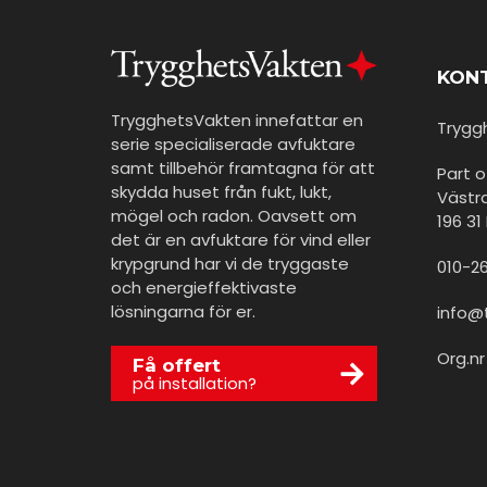
KON
TrygghetsVakten innefattar en
Trygg
serie specialiserade avfuktare
samt tillbehör framtagna för att
Part 
skydda huset från fukt, lukt,
Västr
mögel och radon. Oavsett om
196 3
det är en avfuktare för vind eller
krypgrund har vi de tryggaste
010-2
och energieffektivaste
lösningarna för er.
info@
Org.n
Få offert
på installation?