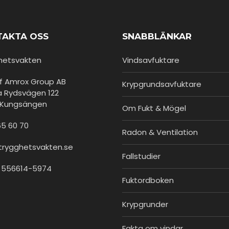
TAKTA OSS
SNABBLÄNKAR
hetsvakten
Vindsavfuktare
of Amrox Group AB
Krypgrundsavfuktare
a Rydsvägen 122
1 Kungsängen
Om Fukt & Mögel
65 60 70
Radon & Ventilation
trygghetsvakten.se
Fallstudier
r 556614-5974
Fuktordboken
Krypgrunder
Fakta om vindar