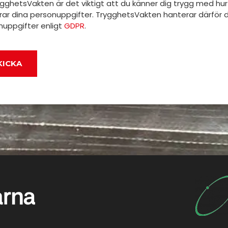
gghetsVakten är det viktigt att du känner dig trygg med hur 
rar dina personuppgifter. TrygghetsVakten hanterar därför 
nuppgifter enligt
GDPR
.