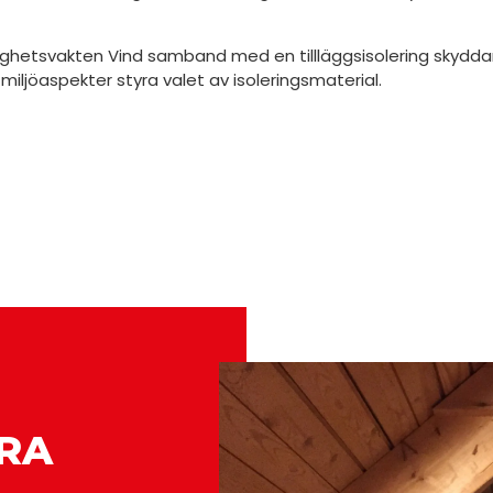
rygghetsvakten Vind samband med en tillläggsisolering skydd
miljöaspekter styra valet av isoleringsmaterial.
RA