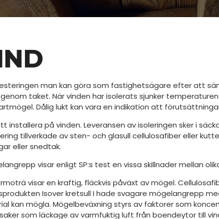
IND
vesteringen man kan göra som fastighetsägare efter att sänk
genom taket. När vinden har isolerats sjunker temperaturen 
tmögel. Dålig lukt kan vara en indikation att förutsättningarna
 att installera på vinden. Leveransen av isoleringen sker i sä
olering tillverkade av sten- och glasull cellulosafiber eller ku
gar eller snedtak.
ngrepp visar enligt SP:s test en vissa skillnader mellan olik
moträ visar en kraftig, fläckvis påväxt av mögel. Cellulosaf
lsprodukten Isover kretsull I hade svagare mögelangrepp me
erial kan mögla. Mögelbeväxning styrs av faktorer som konc
orsaker som läckage av varmfuktig luft från boendeytor till v