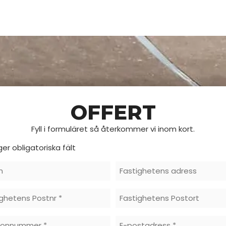
OFFERT
Fyll i formuläret så återkommer vi inom kort.
ger obligatoriska fält
n
Fstighetens
Adress
ighetens
Fastighetens
r
Postort
fonnummer
E-