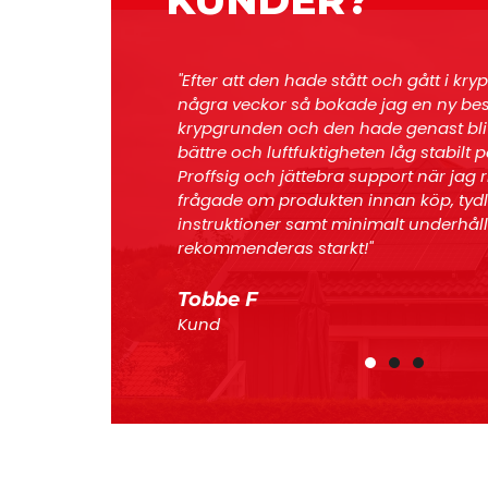
KUNDER?
t i krypgrunden
"Trevliga killar som utförde jobbet sn
y besiktning av
effektivt. Bra bemötande vid beställnin
t blivit mycket
bilt på en bra nivå.
Lars L
r jag ringde och
Kund
 tydliga och enkla
erhåll. Denna