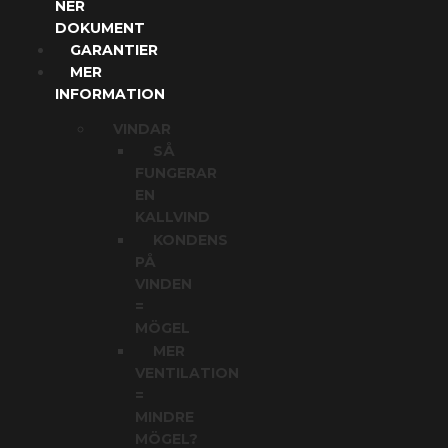
NER
DOKUMENT
GARANTIER
MER
INFORMATION
VINDAR
SÅ
FUNGERAR
EN
KALLVIND
KONDENS
PÅ
VINDEN
=
MÖGEL
MER
VENTILATION
=
MINDRE
MÖGEL?