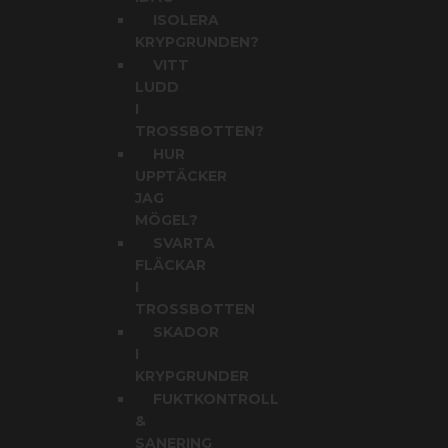
ISOLERA
KRYPGRUNDEN?
VITT
LUDD
I
TROSSBOTTEN?
HUR
UPPTÄCKER
JAG
MÖGEL?
SVARTA
FLÄCKAR
I
TROSSBOTTEN
SKADOR
I
KRYPGRUNDER
FUKTKONTROLL
&
SANERING