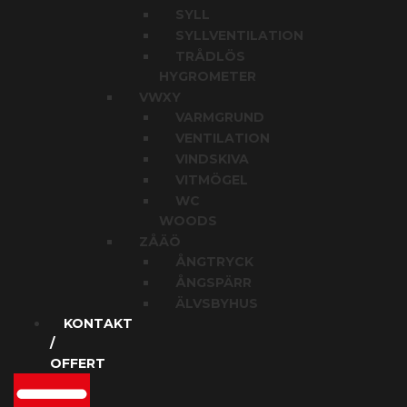
SYLL
SYLLVENTILATION
TRÅDLÖS
HYGROMETER
VWXY
VARMGRUND
VENTILATION
VINDSKIVA
VITMÖGEL
WC
WOODS
ZÅÄÖ
ÅNGTRYCK
ÅNGSPÄRR
ÄLVSBYHUS
KONTAKT
/
OFFERT