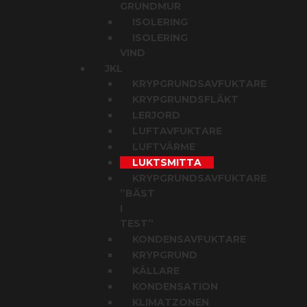
GRUNDMUR
ISOLERING
ISOLERING
VIND
JKL
KRYPGRUNDSAVFUKTARE
KRYPGRUNDSFLÄKT
LERJORD
LUFTAVFUKTARE
LUFTVÄRME
LUKTSMITTA
KRYPGRUNDSAVFUKTARE
”BÄST
I
TEST”
KONDENSAVFUKTARE
KRYPGRUND
KÄLLARE
KONDENSATION
KLIMATZONEN