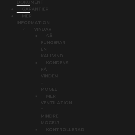
DOKUMENT
GARANTIER
MER
INFORMATION
VINDAR
SÅ
FUNGERAR
EN
KALLVIND
KONDENS
PÅ
VINDEN
=
MÖGEL
MER
VENTILATION
=
MINDRE
MÖGEL?
KONTROLLERAD