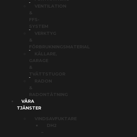
VENTILATION
&
FFS-
SYSTEM
VERKTYG
&
FÖRBRUKNINGSMATERIAL
KÄLLARE,
GARAGE
&
TVÄTTSTUGOR
RADON
&
RADONTÄTNING
VÅRA
TJÄNSTER
VINDSAVFUKTARE
DH2
–