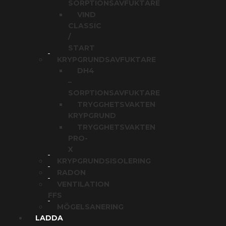
SORPTIONSAVFUKTARE
VIND
CLASSIC
/
START
KRYPGRUNDSAVFUKTARE
DH4
–
SORPTIONSAVFUKTARE
TRYGGHETSVAKTEN
KRYPGRUND
TRYGGHETSVAKTEN
PRO-
X
KRYPGRUNDSISOLERING
RADON
VENTILATION
FFS
MÖGELSANERING
LADDA