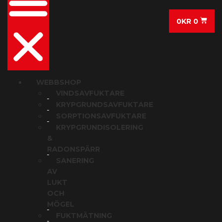
0
KR
0
WEBBSHOP
VINDSAVFUKTARE
KRYPGRUNDSAVFUKTARE
SORPTIONSAVFUKTARE
KRYPGRUNDISOLERING
&
RADONSPÄRR
SANERING
AV
LUKT
OCH
MÖGEL
FUKTMÄTNING