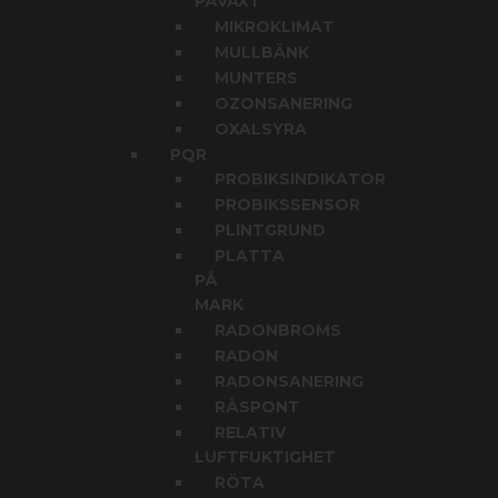
PÅVÄXT
MIKROKLIMAT
MULLBÄNK
MUNTERS
OZONSANERING
OXALSYRA
PQR
PROBIKSINDIKATOR
PROBIKSSENSOR
PLINTGRUND
PLATTA
PÅ
MARK
RADONBROMS
RADON
RADONSANERING
RÅSPONT
RELATIV
LUFTFUKTIGHET
RÖTA