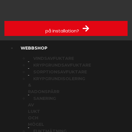
Få offert
på installation?
WEBBSHOP
VINDSAVFUKTARE
KRYPGRUNDSAVFUKTARE
SORPTIONSAVFUKTARE
KRYPGRUNDISOLERING
&
RADONSPÄRR
SANERING
AV
LUKT
OCH
MÖGEL
FUKTMÄTNING