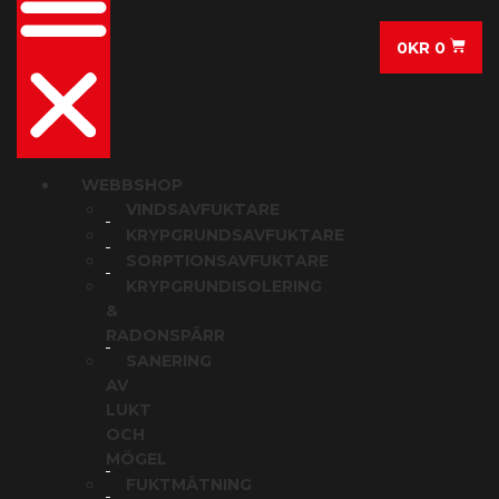
0
KR
0
WEBBSHOP
VINDSAVFUKTARE
KRYPGRUNDSAVFUKTARE
SORPTIONSAVFUKTARE
KRYPGRUNDISOLERING
&
RADONSPÄRR
SANERING
AV
LUKT
OCH
MÖGEL
FUKTMÄTNING