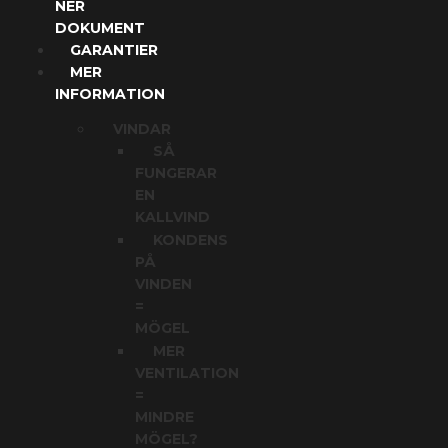
NER
DOKUMENT
GARANTIER
MER
INFORMATION
VINDAR
SÅ
FUNGERAR
EN
KALLVIND
KONDENS
PÅ
VINDEN
=
MÖGEL
MER
VENTILATION
=
MINDRE
MÖGEL?