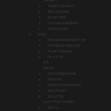
PÅVÄXT
MIKROKLIMAT
MULLBÄNK
MUNTERS
OZONSANERING
OXALSYRA
PQR
PROBIKSINDIKATOR
PROBIKSSENSOR
PLINTGRUND
PLATTA
PÅ
MARK
RADONBROMS
RADON
RADONSANERING
RÅSPONT
RELATIV
LUFTFUKTIGHET
RÖTA