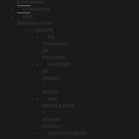
DOKUMENT
GARANTIER
MER
INFORMATION
VINDAR
SÅ
FUNGERAR
EN
KALLVIND
KONDENS
PÅ
VINDEN
=
MÖGEL
MER
VENTILATION
=
MINDRE
MÖGEL?
KONTROLLERAD