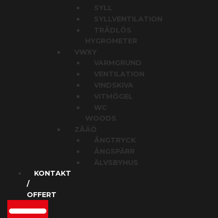
SYLL
SYLLVENTILATION
TRÅDLÖS
HYGROMETER
VWXY
VARMGRUND
VENTILATION
VINDSKIVA
VITMÖGEL
WC
WOODS
ZÅÄÖ
ÅNGTRYCK
ÅNGSPÄRR
ÄLVSBYHUS
KONTAKT
/
OFFERT