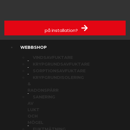
Få offert
på installation?
WEBBSHOP
VINDSAVFUKTARE
KRYPGRUNDSAVFUKTARE
SORPTIONSAVFUKTARE
KRYPGRUNDISOLERING
&
RADONSPÄRR
SANERING
AV
LUKT
OCH
MÖGEL
FUKTMÄTNING