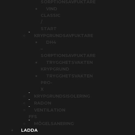
SORPTIONSAVFUKTARE
VIND
CLASSIC
/
START
KRYPGRUNDSAVFUKTARE
DH4
–
SORPTIONSAVFUKTARE
TRYGGHETSVAKTEN
KRYPGRUND
TRYGGHETSVAKTEN
PRO-
X
KRYPGRUNDSISOLERING
RADON
VENTILATION
FFS
MÖGELSANERING
LADDA