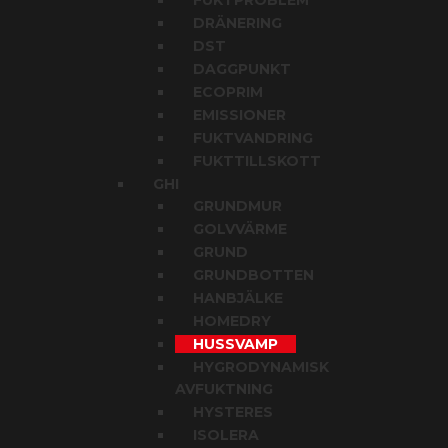
FUKTPROBLEM
DRÄNERING
DST
DAGGPUNKT
ECOPRIM
EMISSIONER
FUKTVANDRING
FUKTTILLSKOTT
GHI
GRUNDMUR
GOLVVÄRME
GRUND
GRUNDBOTTEN
HANBJÄLKE
HOMEDRY
HUSSVAMP
HYGRODYNAMISK
AVFUKTNING
HYSTERES
ISOLERA