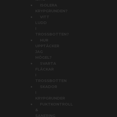
ISOLERA
KRYPGRUNDEN?
VITT
LUDD
I
TROSSBOTTEN?
HUR
UPPTÄCKER
JAG
MÖGEL?
SVARTA
FLÄCKAR
I
TROSSBOTTEN
SKADOR
I
KRYPGRUNDER
FUKTKONTROLL
&
SANERING