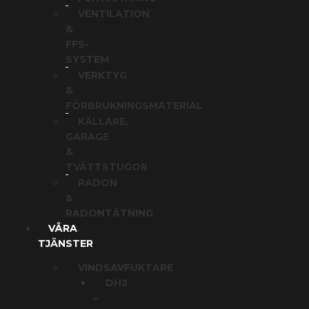
VENTILATION
&
FFS-
SYSTEM
VERKTYG
&
FÖRBRUKNINGSMATERIAL
KÄLLARE,
GARAGE
&
TVÄTTSTUGOR
RADON
&
RADONTÄTNING
VÅRA
TJÄNSTER
VINDSAVFUKTARE
DH2
–