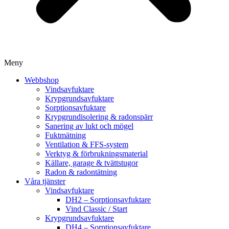
Meny
Webbshop
Vindsavfuktare
Krypgrundsavfuktare
Sorptionsavfuktare
Krypgrundisolering & radonspärr
Sanering av lukt och mögel
Fuktmätning
Ventilation & FFS-system
Verktyg & förbrukningsmaterial
Källare, garage & tvättstugor
Radon & radontätning
Våra tjänster
Vindsavfuktare
DH2 – Sorptionsavfuktare
Vind Classic / Start
Krypgrundsavfuktare
DH4 – Sorptionsavfuktare