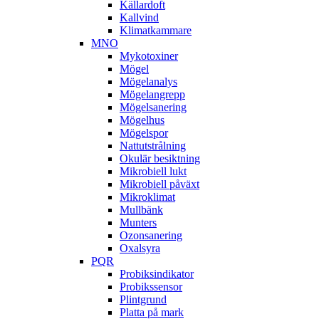
Källardoft
Kallvind
Klimatkammare
MNO
Mykotoxiner
Mögel
Mögelanalys
Mögelangrepp
Mögelsanering
Mögelhus
Mögelspor
Nattutstrålning
Okulär besiktning
Mikrobiell lukt
Mikrobiell påväxt
Mikroklimat
Mullbänk
Munters
Ozonsanering
Oxalsyra
PQR
Probiksindikator
Probikssensor
Plintgrund
Platta på mark