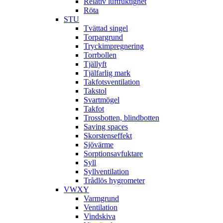
Relativ luftfuktighet
Röta
STU
Tvättad singel
Torpargrund
Tryckimpregnering
Torrbollen
Tjällyft
Tjälfarlig mark
Takfotsventilation
Takstol
Svartmögel
Takfot
Trossbotten, blindbotten
Saving spaces
Skorstenseffekt
Sjövärme
Sorptionsavfuktare
Syll
Syllventilation
Trådlös hygrometer
VWXY
Varmgrund
Ventilation
Vindskiva