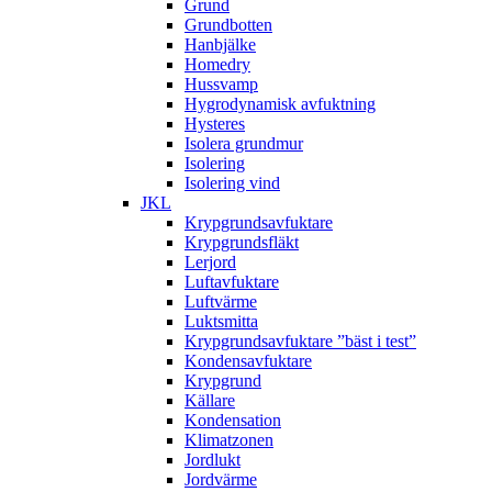
Grund
Grundbotten
Hanbjälke
Homedry
Hussvamp
Hygrodynamisk avfuktning
Hysteres
Isolera grundmur
Isolering
Isolering vind
JKL
Krypgrundsavfuktare
Krypgrundsfläkt
Lerjord
Luftavfuktare
Luftvärme
Luktsmitta
Krypgrundsavfuktare ”bäst i test”
Kondensavfuktare
Krypgrund
Källare
Kondensation
Klimatzonen
Jordlukt
Jordvärme