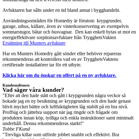
Avfuktaren har sålts under en tid bland annat i bygghandeln.
Användningsområden för Homedry är förutom krypgrunder,
garage, uthus, källare, även av vinterkonservering av exempelvis
sommarstugor, båtar och husvagnar. Den kan enkelt bytas ut mot en
energieffektivare sorptionsavfuktare från TrygghetsVakten
Ersättning till Munters avfuktare
Har en Munters Homedry gått sönder eller behöver repareras
rekommenderas att kontrollera vad en av TrygghetsVaktens
certifierade installatörer tar för ett utbyte.
Klicka här om du önskar en offert på en ny avfuktare.
Kundomdömen
Vad säger våra kunder?
"Efter att den hade stått och gått i krypgrunden några veckor så
bokade jag en ny besiktning av krypgrunden och den hade genast
blivit mycket bättre och luftfuktigheten låg stabilt på en bra nivå.
Proffsig och jättebra support när jag ringde och frågade om
produkten innan köp, tydliga och enkla instruktioner samt minimalt
underhåll. Denna rekommenderas starkt!"
Tobbe F
Kund
"Trevliga killar som utförde jobbet snabbt och effektivt. Bra