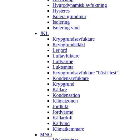
Hygrodynamisk avfuktning
Hysteres
Isolera grundmur
Isolering
Isolering vind
JKL
Krypgrundsavfuktare
Krypgrundsfläkt
Lerjord
Luftavfuktare
Luftvärme
Luktsmitta
Krypgrundsavfuktare ”bäst i test”
Kondensavfuktare
Krypgrund
Källare
Kondensation
Klimatzonen
Jordlukt
Jordvärme
Källardoft
Kallvind
Klimatkammare
MNO