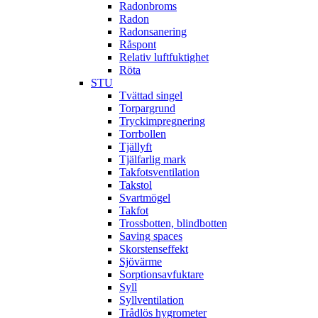
Radonbroms
Radon
Radonsanering
Råspont
Relativ luftfuktighet
Röta
STU
Tvättad singel
Torpargrund
Tryckimpregnering
Torrbollen
Tjällyft
Tjälfarlig mark
Takfotsventilation
Takstol
Svartmögel
Takfot
Trossbotten, blindbotten
Saving spaces
Skorstenseffekt
Sjövärme
Sorptionsavfuktare
Syll
Syllventilation
Trådlös hygrometer