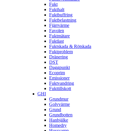
Fukt
Fukthalt
Fuktbuffring
Fuktbelastning
Fjärrvärme
Favolen
Fuktmätare
Fuktlast
Fuktskada & Rötskada
Fuktproblem
Dränering
DST
Daggpunkt
Ecoprim
Emissioner
Fuktvandring
Fukttillskott
GHI
Grundmur
Golvvärme
Grund
Grundbotten
Hanbjälke
Homedry
Hussvamp