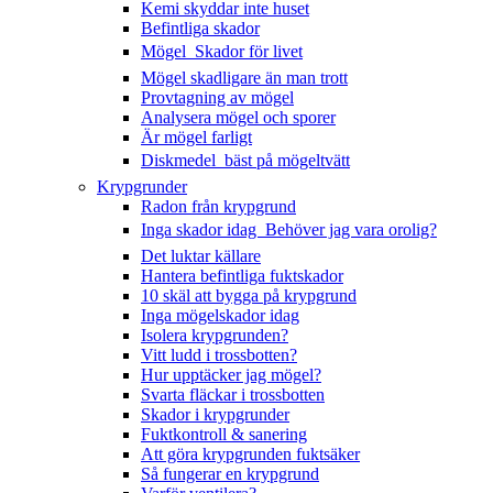
Kemi skyddar inte huset
Befintliga skador
Mögel  Skador för livet
Mögel skadligare än man trott
Provtagning av mögel
Analysera mögel och sporer
Är mögel farligt
Diskmedel  bäst på mögeltvätt
Krypgrunder
Radon från krypgrund
Inga skador idag  Behöver jag vara orolig?
Det luktar källare
Hantera befintliga fuktskador
10 skäl att bygga på krypgrund
Inga mögelskador idag
Isolera krypgrunden?
Vitt ludd i trossbotten?
Hur upptäcker jag mögel?
Svarta fläckar i trossbotten
Skador i krypgrunder
Fuktkontroll & sanering
Att göra krypgrunden fuktsäker
Så fungerar en krypgrund