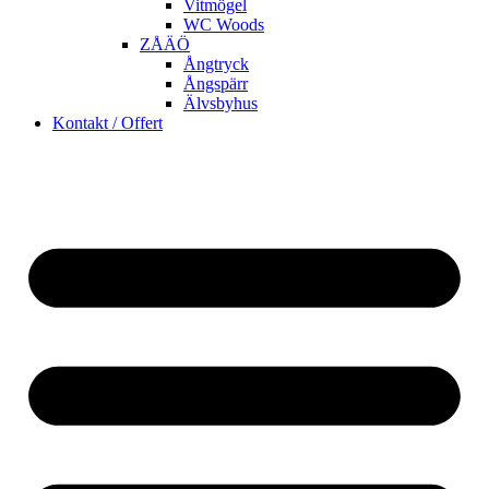
Vitmögel
WC Woods
ZÅÄÖ
Ångtryck
Ångspärr
Älvsbyhus
Kontakt / Offert