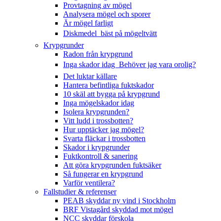
Provtagning av mögel
Analysera mögel och sporer
Är mögel farligt
Diskmedel  bäst på mögeltvätt
Krypgrunder
Radon från krypgrund
Inga skador idag  Behöver jag vara orolig?
Det luktar källare
Hantera befintliga fuktskador
10 skäl att bygga på krypgrund
Inga mögelskador idag
Isolera krypgrunden?
Vitt ludd i trossbotten?
Hur upptäcker jag mögel?
Svarta fläckar i trossbotten
Skador i krypgrunder
Fuktkontroll & sanering
Att göra krypgrunden fuktsäker
Så fungerar en krypgrund
Varför ventilera?
Fallstudier & referenser
PEAB skyddar ny vind i Stockholm
BRF Vistagård skyddad mot mögel
NCC skyddar förskola