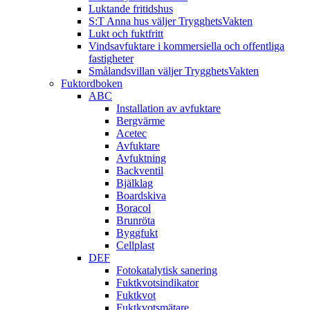
Luktande fritidshus
S:T Anna hus väljer TrygghetsVakten
Lukt och fuktfritt
Vindsavfuktare i kommersiella och offentliga
fastigheter
Smålandsvillan väljer TrygghetsVakten
Fuktordboken
ABC
Installation av avfuktare
Bergvärme
Acetec
Avfuktare
Avfuktning
Backventil
Bjälklag
Boardskiva
Boracol
Brunröta
Byggfukt
Cellplast
DEF
Fotokatalytisk sanering
Fuktkvotsindikator
Fuktkvot
Fuktkvotsmätare