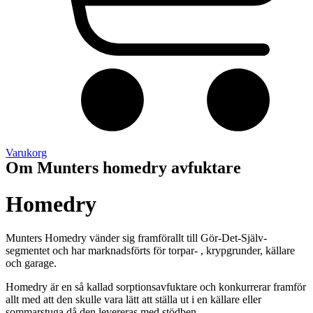
Varukorg
Om Munters homedry avfuktare
Homedry
Munters Homedry vänder sig framförallt till Gör-Det-Själv-
segmentet och har marknadsförts för torpar- , krypgrunder, källare
och garage.
Homedry är en så kallad sorptionsavfuktare och konkurrerar framför
allt med att den skulle vara lätt att ställa ut i en källare eller
sommarstuga då den levereras med stödben.