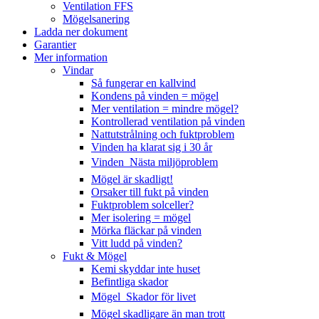
Ventilation FFS
Mögelsanering
Ladda ner dokument
Garantier
Mer information
Vindar
Så fungerar en kallvind
Kondens på vinden = mögel
Mer ventilation = mindre mögel?
Kontrollerad ventilation på vinden
Nattutstrålning och fuktproblem
Vinden ha klarat sig i 30 år
Vinden  Nästa miljöproblem
Mögel är skadligt!
Orsaker till fukt på vinden
Fuktproblem solceller?
Mer isolering = mögel
Mörka fläckar på vinden
Vitt ludd på vinden?
Fukt & Mögel
Kemi skyddar inte huset
Befintliga skador
Mögel  Skador för livet
Mögel skadligare än man trott