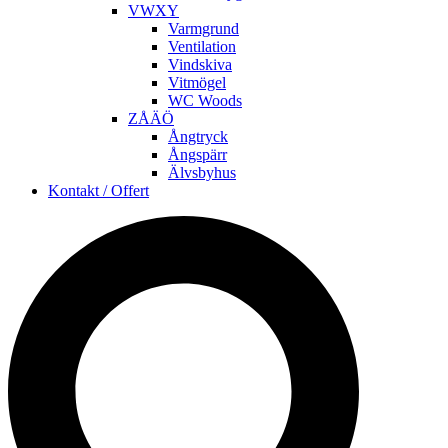
VWXY
Varmgrund
Ventilation
Vindskiva
Vitmögel
WC Woods
ZÅÄÖ
Ångtryck
Ångspärr
Älvsbyhus
Kontakt / Offert