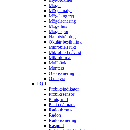
Mykotoxiner
Mögel
Mögelanalys
Mögelangrepp
Mögelsanering
Mögelhus
Mögelspor
Nattutstrålning
Okulär besiktning
Mikrobiell lukt
Mikrobiell påväxt
Mikroklimat
Mullbänk
Munters
Ozonsanering
Oxalsyra
PQR
Probiksindikator
Probikssensor
Plintgrund
Platta på mark
Radonbroms
Radon
Radonsanering
Råspont