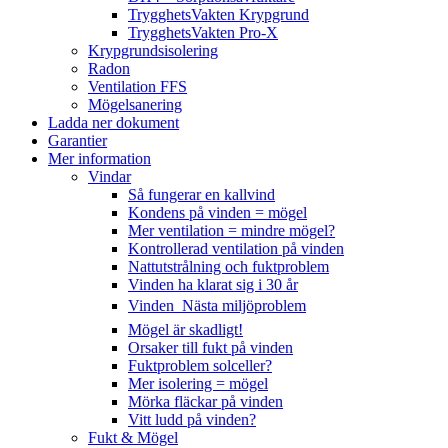
TrygghetsVakten Krypgrund
TrygghetsVakten Pro-X
Krypgrundsisolering
Radon
Ventilation FFS
Mögelsanering
Ladda ner dokument
Garantier
Mer information
Vindar
Så fungerar en kallvind
Kondens på vinden = mögel
Mer ventilation = mindre mögel?
Kontrollerad ventilation på vinden
Nattutstrålning och fuktproblem
Vinden ha klarat sig i 30 år
Vinden  Nästa miljöproblem
Mögel är skadligt!
Orsaker till fukt på vinden
Fuktproblem solceller?
Mer isolering = mögel
Mörka fläckar på vinden
Vitt ludd på vinden?
Fukt & Mögel