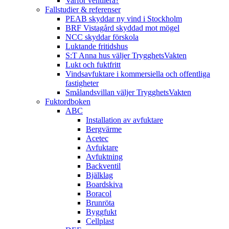
Varför ventilera?
Fallstudier & referenser
PEAB skyddar ny vind i Stockholm
BRF Vistagård skyddad mot mögel
NCC skyddar förskola
Luktande fritidshus
S:T Anna hus väljer TrygghetsVakten
Lukt och fuktfritt
Vindsavfuktare i kommersiella och offentliga
fastigheter
Smålandsvillan väljer TrygghetsVakten
Fuktordboken
ABC
Installation av avfuktare
Bergvärme
Acetec
Avfuktare
Avfuktning
Backventil
Bjälklag
Boardskiva
Boracol
Brunröta
Byggfukt
Cellplast