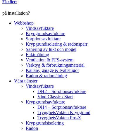
Få offert
på installation?
Webbshop
Vindsavfuktare
Krypgrundsavfuktare
Sorptionsavfuktare
Krypgrundisolering & radonspärr
Sanering av lukt och mögel
Fuktmätning
Ventilation & FFS-system
Verktyg & förbrukningsmaterial
Källare, garage & tvättstugor
Radon & radontätning
Våra tjänster
Vindsavfuktare
DH2 – Sorptionsavfuktare
Vind Classic / Start
Krypgrundsavfuktare
DH4 – Sorptionsavfuktare
TrygghetsVakten Krypgrund
TrygghetsVakten Pro-X
Krypgrundsisolering
Radon