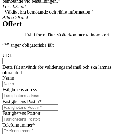
bemötande vid beställningen."
Lars L
Kund
"Väldigt bra bemötande och riklig information."
Attilla S
Kund
Offert
Fyll i formuläret så återkommer vi inom kort.
”
*
” anger obligatoriska fält
URL
Detta fält används för valideringsändamål och ska lämnas
oförändrat.
Namn
Fstighetens adress
Fastighetens Postnr
*
Fastighetens Postort
Telefonnummer
*