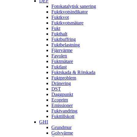
DEF
Fotokatalytisk sanering
Fuktkvotsindikator
Fuktkvot
Fuktkvotsmätare
Fukt
Fukthalt
Fuktbuffring
Fuktbelastning
Fjärrvärme
Favolen
Fuktmätare
Fuktlast
Fuktskada & Rötskada
Fuktproblem
Dränering
DST
Daggpunkt
Ecoprim
Emissioner
Fuktvandring
Fukttillskott
GHI
Grundmur
Golvvärme