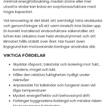
minimal energiförbrukning, medan större eller mer
utsatta vindar kan kräva en sorptionsavfuktare med
högre kapacitet.
Vid renovering är det klokt att samtidigt täta vindslucka
och genomföringar så att varm inneluft inte läcker upp.
En korrekt installerad vindsavfuktare säkerställer att
luften kan cirkulera över hela vindsutrymmet och att
klimatet hålls stabilt över året. Har huset även
krypgrund kan motsvarande lösningar användas där.
VIKTIGA FÖRDELAR
Skyddar råspont, takstolar och isolering mot fukt,
kondens, mögel och lukt
Håller den relativa fuktigheten tydligt under
risknivåer
Anpassade för kallvindar och fungerar även vid
låga temperaturer
Mycket energieffektiv och behovsstyrd drift
Förlänger byggnadens livslängd och minskar risken
för kostsamma fuktskador