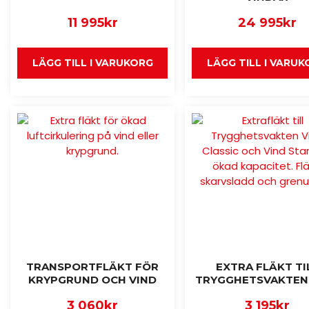
11 995
kr
24 995
kr
LÄGG TILL I VARUKORG
LÄGG TILL I VARU
TRANSPORTFLÄKT FÖR
EXTRA FLÄKT TI
KRYPGRUND OCH VIND
TRYGGHETSVAKTEN
3 060
kr
3 195
kr