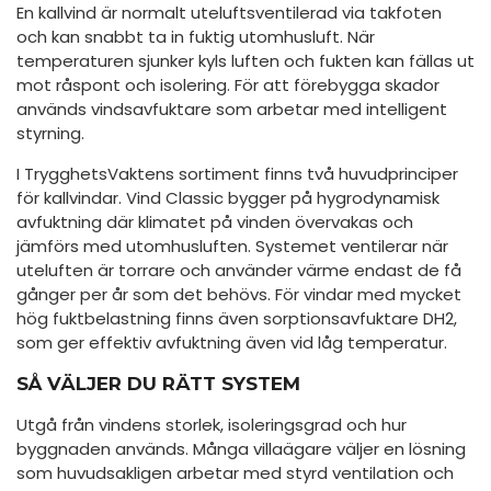
En kallvind är normalt uteluftsventilerad via takfoten
och kan snabbt ta in fuktig utomhusluft. När
temperaturen sjunker kyls luften och fukten kan fällas ut
mot råspont och isolering. För att förebygga skador
används vindsavfuktare som arbetar med intelligent
styrning.
I TrygghetsVaktens sortiment finns två huvudprinciper
för kallvindar. Vind Classic bygger på hygrodynamisk
avfuktning där klimatet på vinden övervakas och
jämförs med utomhusluften. Systemet ventilerar när
uteluften är torrare och använder värme endast de få
gånger per år som det behövs. För vindar med mycket
hög fuktbelastning finns även sorptionsavfuktare DH2,
som ger effektiv avfuktning även vid låg temperatur.
SÅ VÄLJER DU RÄTT SYSTEM
Utgå från vindens storlek, isoleringsgrad och hur
byggnaden används. Många villaägare väljer en lösning
som huvudsakligen arbetar med styrd ventilation och