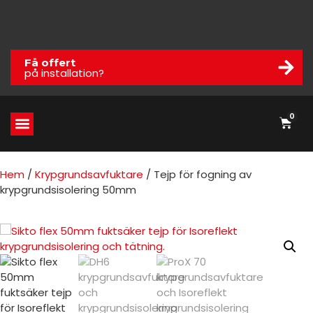
Få offert
på installation?
0
Hem
/
Krypgrundsavfuktare
/ Tejp för fogning av
krypgrundsisolering 50mm