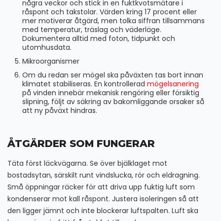
några veckor och stick in en fuktkvotsmätare i
råspont och takstolar. Värden kring 17 procent eller
mer motiverar åtgärd, men tolka siffran tillsammans
med temperatur, träslag och väderläge.
Dokumentera alltid med foton, tidpunkt och
utomhusdata.
Mikroorganismer
Om du redan ser mögel ska påväxten tas bort innan
klimatet stabiliseras. En kontrollerad
mögelsanering
på vinden innebär mekanisk rengöring eller försiktig
slipning, följt av säkring av bakomliggande orsaker så
att ny påväxt hindras.
ÅTGÄRDER SOM FUNGERAR
Täta först läckvägarna. Se över bjälklaget mot
bostadsytan, särskilt runt vindslucka, rör och eldragning.
Små öppningar räcker för att driva upp fuktig luft som
kondenserar mot kall råspont. Justera isoleringen så att
den ligger jämnt och inte blockerar luftspalten. Luft ska