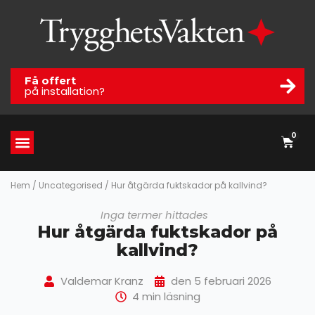
Få offert
på installation?
0
Hem
/
Uncategorised
/ Hur åtgärda fuktskador på kallvind?
Inga termer hittades
Hur åtgärda fuktskador på
kallvind?
Valdemar Kranz
den 5 februari 2026
4 min läsning