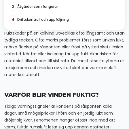
3
Åtgärder som fungerar
4
Driftskontroll och uppföljning
Fuktskador på en kallvind utvecklas ofta långsamt och utan
tydliga tecken. Ofta märks problemet först som unken lukt,
mörka fläckar på råsponten eller frost på yttertakets insida
vintertid. När trä eller isolering tar upp fukt ökar risken för
mikrobiell tillväxt och till sist röta. De mest utsatta ytorna är
takbjälkarna och insidan av yttertaket där varm inneluft
möter kall uteluft.
VARFÖR BLIR VINDEN FUKTIG?
Tidiga varningssignaler är kondens på råsponten kalla
dagar, små mögelprickar i hörn och en jordig lukt som
dröjer sig kvar. Fenomenen hänger oftast ihop med att
varm, fuktig rumsluft letar sig upp genom otätheter i