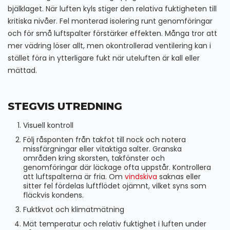
bjälklaget. När luften kyls stiger den relativa fuktigheten till
kritiska nivåer. Fel monterad isolering runt genomföringar
och för små luftspalter förstärker effekten. Många tror att
mer vädring löser allt, men okontrollerad ventilering kan i
stället föra in ytterligare fukt när uteluften är kall eller
mättad.
STEGVIS UTREDNING
Visuell kontroll
Följ råsponten från takfot till nock och notera
missfärgningar eller vitaktiga salter. Granska
områden kring skorsten, takfönster och
genomföringar där läckage ofta uppstår. Kontrollera
att luftspalterna är fria. Om
vindskiva
saknas eller
sitter fel fördelas luftflödet ojämnt, vilket syns som
fläckvis kondens.
Fuktkvot och klimatmätning
Mät temperatur och relativ fuktighet i luften under