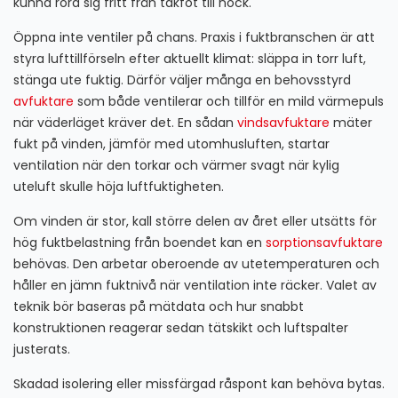
kunna röra sig fritt från takfot till nock.
Öppna inte ventiler på chans. Praxis i fuktbranschen är att
styra lufttillförseln efter aktuellt klimat: släppa in torr luft,
stänga ute fuktig. Därför väljer många en behovsstyrd
avfuktare
som både ventilerar och tillför en mild värmepuls
när väderläget kräver det. En sådan
vindsavfuktare
mäter
fukt på vinden, jämför med utomhusluften, startar
ventilation när den torkar och värmer svagt när kylig
uteluft skulle höja luftfuktigheten.
Om vinden är stor, kall större delen av året eller utsätts för
hög fuktbelastning från boendet kan en
sorptionsavfuktare
behövas. Den arbetar oberoende av utetemperaturen och
håller en jämn fuktnivå när ventilation inte räcker. Valet av
teknik bör baseras på mätdata och hur snabbt
konstruktionen reagerar sedan tätskikt och luftspalter
justerats.
Skadad isolering eller missfärgad råspont kan behöva bytas.